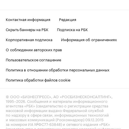
Контактная информация
Редакция
Скрыть баннеры на РБК
Подписка на РБК
Корпоративная подписка
Информация об ограничениях
О соблюдении авторских прав
Пользовательское соглашение
Политика в отношении обработки персональных данных
Политика обработки файлов cookie
© ООО «БИЗНЕСПРЕСС», АО «РОСБИЗНЕСКОНСАЛТИНГ»,
1995–2026
. Сообщения и материалы информационного
агентства «РБК» (свидетельство о регистрации средства
массовой информации выдано Федеральной службой
по надзору в сфере связи, информационных технологий
и массовых коммуникаций (Роскомнадзор) 09.12.2015
за номером ИА №ФС77-63848) и сетевого издания «РБК»
(свидетельство о регистрации средства массовой информации