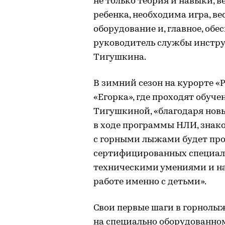
не только теория и навыки, 
ребенка, необходима игра, ве
оборудование и, главное, обе
руководитель службы инстру
Тигушкина.
В зимний сезон на курорте «
«Егорка», где проходят обучен
Тигушкиной, «благодаря нов
в ходе программы НЛИ, знак
с горными лыжами будет пр
сертифицированных специал
техническими умениями и на
работе именно с детьми».
Свои первые шаги в горнолыж
на специально оборудованном