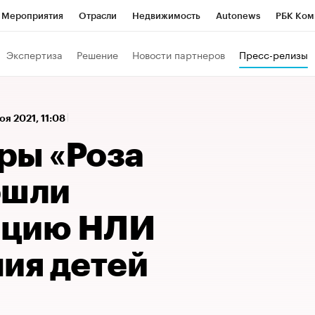
Мероприятия
Отрасли
Недвижимость
Autonews
РБК Ком
а управления РБК
РБК Образование
РБК Курсы
РБК Life
Т
Экспертиза
Решение
Новости партнеров
Пресс-релизы
Город
Стиль
Крипто
РБК Бизнес-среда
Дискуссионный к
Франшизы
Газета
Спецпроекты СПб
Конференции СПб
оя 2021, 11:08
Политика
Экономика
Бизнес
Технологии и медиа
Фин
ры «Роза
ошли
ацию НЛИ
ния детей