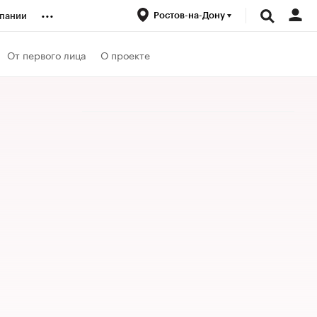
...
Ростов-на-Дону
пании
ренды
От первого лица
О проекте
луб
ансы