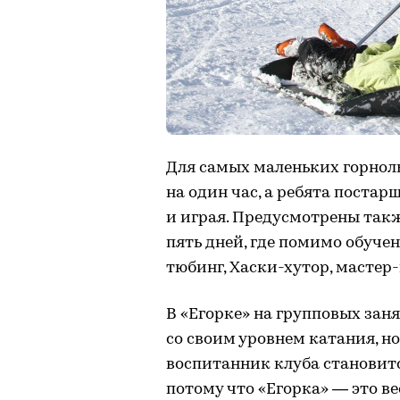
Для самых маленьких горно
на один час, а ребята постар
и играя. Предусмотрены так
пять дней, где помимо обуч
тюбинг, Хаски-хутор, мастер-
В «Егорке» на групповых зан
со своим уровнем катания, н
воспитанник клуба становитс
потому что «Егорка» — это 