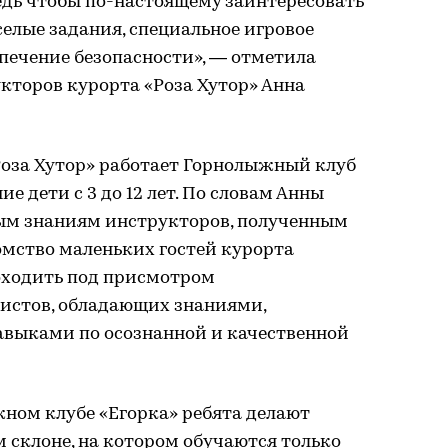
ведь чтобы по-настоящему заинтересовать
селые задания, специальное игровое
спечение безопасности», — отметила
кторов курорта «Роза Хутор» Анна
Роза Хутор» работает Горнолыжный клуб
ие дети с 3 до 12 лет. По словам Анны
ым знаниям инструкторов, полученным
омство маленьких гостей курорта
оходить под присмотром
истов, обладающих знаниями,
выками по осознанной и качественной
ном клубе «Егорка» ребята делают
 склоне, на котором обучаются только