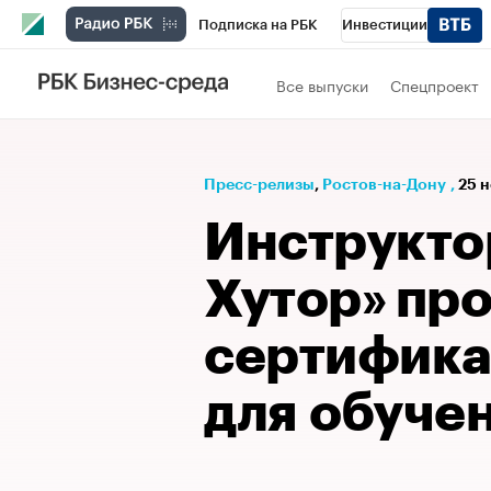
Подписка на РБК
Инвестиции
Телеканал
РБК Вино
Спорт
Школ
Все выпуски
Спецпроект
Визионеры
Национальные проекты
Исследования
Кредитные рейтинги
Пресс-релизы
⁠,
Ростов-на-Дону
,
25 н
Спецпроекты
Проверка контрагентов
Инструкто
Рынок наличной валюты
Хутор» пр
сертифик
для обуче