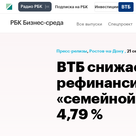
Подписка на РБК
Инвестиции
Телеканал
РБК Вино
Спорт
Школ
Все выпуски
Спецпроект
Визионеры
Национальные проекты
Исследования
Кредитные рейтинги
Пресс-релизы
⁠,
Ростов-на-Дону
,
21 о
Спецпроекты
Проверка контрагентов
ВТБ снижае
Рынок наличной валюты
рефинанс
«семейной
4,79 %