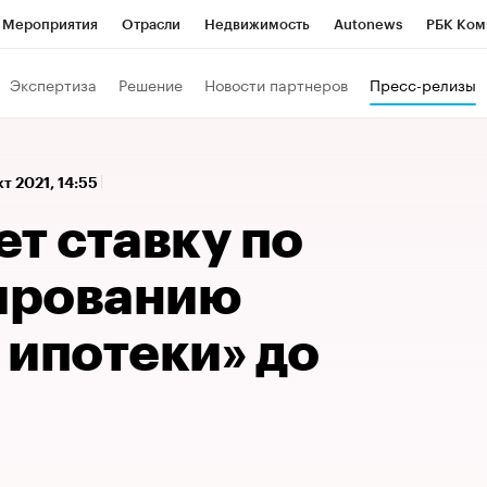
Мероприятия
Отрасли
Недвижимость
Autonews
РБК Ком
а управления РБК
РБК Образование
РБК Курсы
РБК Life
Т
Экспертиза
Решение
Новости партнеров
Пресс-релизы
Город
Стиль
Крипто
РБК Бизнес-среда
Дискуссионный к
Франшизы
Газета
Спецпроекты СПб
Конференции СПб
кт 2021, 14:55
Политика
Экономика
Бизнес
Технологии и медиа
Фин
т ставку по
ированию
 ипотеки» до