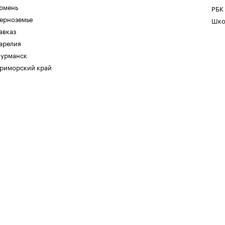
юмень
РБК
ерноземье
Шко
авказ
арелия
урманск
риморский край