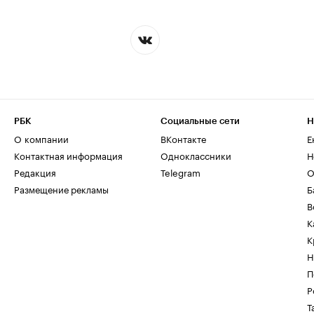
РБК
Социальные сети
Н
О компании
ВКонтакте
Е
Контактная информация
Одноклассники
Н
Редакция
Telegram
О
Размещение рекламы
Б
В
К
К
Н
П
Р
Т