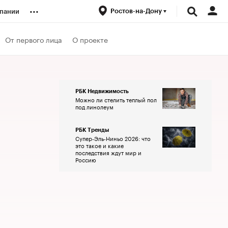
...
Ростов-на-Дону
пании
ренды
От первого лица
О проекте
луб
РБК Недвижимость
Можно ли стелить теплый пол
ансы
под линолеум
РБК Тренды
Супер-Эль-Ниньо 2026: что
это такое и какие
последствия ждут мир и
Россию