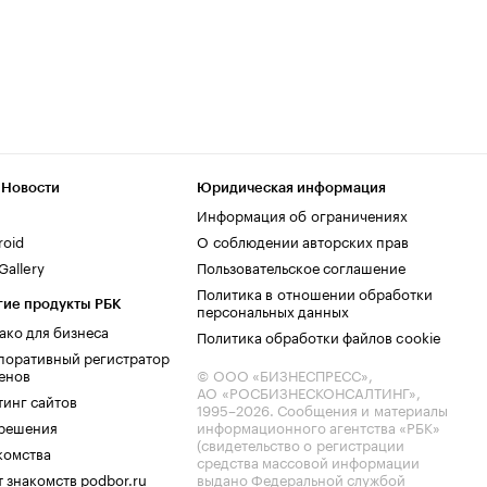
 Новости
Юридическая информация
Информация об ограничениях
roid
О соблюдении авторских прав
allery
Пользовательское соглашение
Политика в отношении обработки
гие продукты РБК
персональных данных
ако для бизнеса
Политика обработки файлов cookie
поративный регистратор
енов
© ООО «БИЗНЕСПРЕСС»,
АО «РОСБИЗНЕСКОНСАЛТИНГ»,
тинг сайтов
1995–2026
. Сообщения и материалы
.решения
информационного агентства «РБК»
(свидетельство о регистрации
комства
средства массовой информации
 знакомств podbor.ru
выдано Федеральной службой