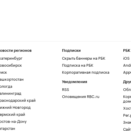
овости регионов
Подписки
РБК
катеринбург
Скрыть баннеры на РБК
iOS
овосибирск
Подписка на РБК
And
мск
Корпоративная подписка
AppG
ашкортостан
Уведомления
Дру
ологда
RSS
Обл
алининград
Оповещения RBC.ru
Кор
раснодарский край
дом
ижний Новгород
Хос
ермский край
Рег
остов-на-Дону
Зна
атарстан
Сайт