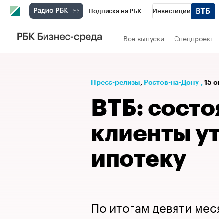
Подписка на РБК
Инвестиции
Телеканал
РБК Вино
Спорт
Школ
Все выпуски
Спецпроект
Визионеры
Национальные проекты
Исследования
Кредитные рейтинги
Пресс-релизы
⁠,
Ростов-на-Дону
,
15 о
Спецпроекты
Проверка контрагентов
ВТБ: сост
Рынок наличной валюты
клиенты у
ипотеку
По итогам девяти мес