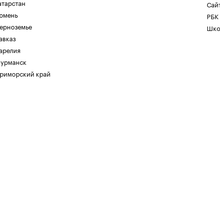
атарстан
Сайт
юмень
РБК
ерноземье
Шко
авказ
арелия
урманск
риморский край