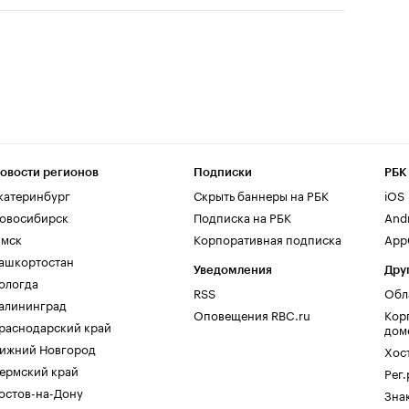
овости регионов
Подписки
РБК
катеринбург
Скрыть баннеры на РБК
iOS
овосибирск
Подписка на РБК
And
мск
Корпоративная подписка
AppG
ашкортостан
Уведомления
Дру
ологда
RSS
Обл
алининград
Оповещения RBC.ru
Кор
раснодарский край
дом
ижний Новгород
Хос
ермский край
Рег
остов-на-Дону
Зна