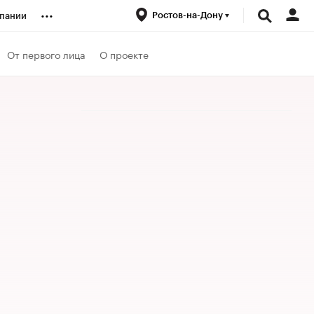
...
Ростов-на-Дону
пании
ренды
От первого лица
О проекте
луб
ансы