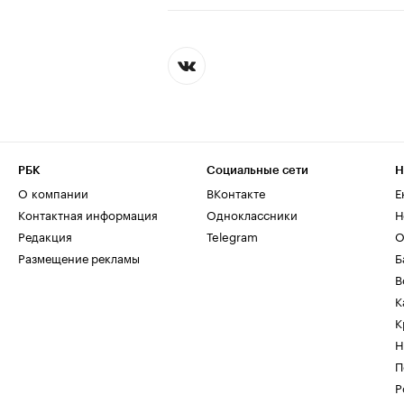
РБК
Социальные сети
Н
О компании
ВКонтакте
Е
Контактная информация
Одноклассники
Н
Редакция
Telegram
О
Размещение рекламы
Б
В
К
К
Н
П
Р