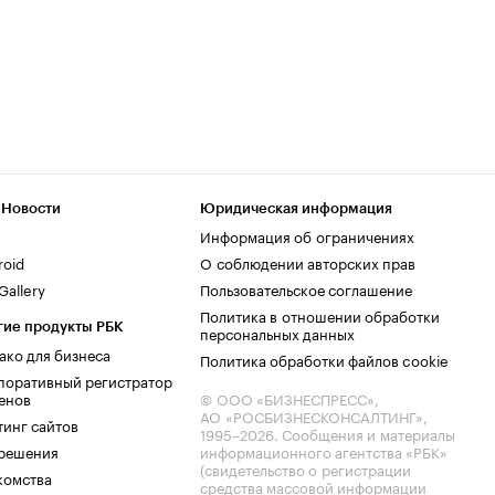
 Новости
Юридическая информация
Информация об ограничениях
roid
О соблюдении авторских прав
allery
Пользовательское соглашение
Политика в отношении обработки
гие продукты РБК
персональных данных
ако для бизнеса
Политика обработки файлов cookie
поративный регистратор
енов
© ООО «БИЗНЕСПРЕСС»,
АО «РОСБИЗНЕСКОНСАЛТИНГ»,
тинг сайтов
1995–2026
. Сообщения и материалы
.решения
информационного агентства «РБК»
(свидетельство о регистрации
комства
средства массовой информации