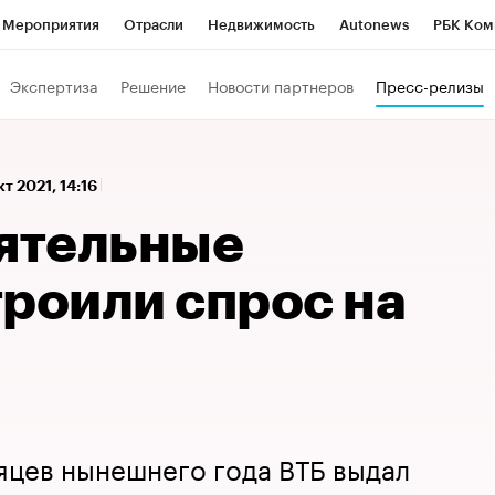
Мероприятия
Отрасли
Недвижимость
Autonews
РБК Ком
а управления РБК
РБК Образование
РБК Курсы
РБК Life
Т
Экспертиза
Решение
Новости партнеров
Пресс-релизы
Город
Стиль
Крипто
РБК Бизнес-среда
Дискуссионный к
Франшизы
Газета
Спецпроекты СПб
Конференции СПб
кт 2021, 14:16
Политика
Экономика
Бизнес
Технологии и медиа
Фин
оятельные
троили спрос на
яцев нынешнего года ВТБ выдал