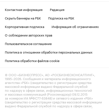
Контактная информация
Редакция
Скрыть баннеры на РБК
Подписка на РБК
Корпоративная подписка
Информация об ограничениях
О соблюдении авторских прав
Пользовательское соглашение
Политика в отношении обработки персональных данных
Политика обработки файлов cookie
© ООО «БИЗНЕСПРЕСС», АО «РОСБИЗНЕСКОНСАЛТИНГ»,
1995–2026
. Сообщения и материалы информационного
агентства «РБК» (свидетельство о регистрации средства
массовой информации выдано Федеральной службой
по надзору в сфере связи, информационных технологий
и массовых коммуникаций (Роскомнадзор) 09.12.2015
за номером ИА №ФС77-63848) и сетевого издания «РБК»
(свидетельство о регистрации средства массовой информации
выдано Федеральной службой по надзору в сфере связи,