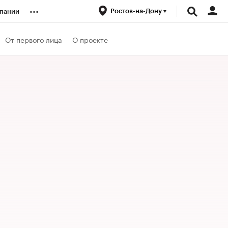
...
Ростов-на-Дону
пании
ренды
От первого лица
О проекте
луб
ансы