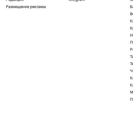
Размещение рекламы
Б
В
К
К
Н
П
Р
Т
Т
Ч
К
К
М
П