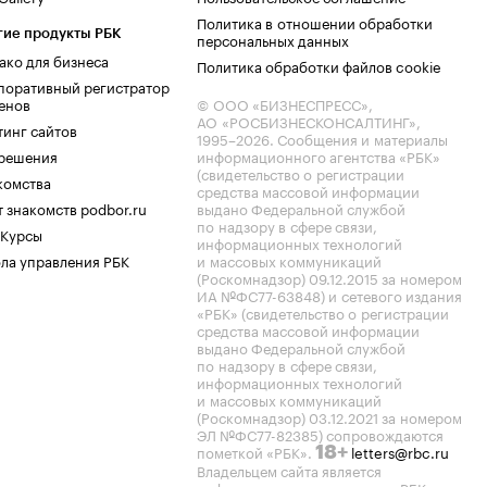
Политика в отношении обработки
гие продукты РБК
персональных данных
ако для бизнеса
Политика обработки файлов cookie
поративный регистратор
енов
© ООО «БИЗНЕСПРЕСС»,
АО «РОСБИЗНЕСКОНСАЛТИНГ»,
тинг сайтов
1995–2026
. Сообщения и материалы
.решения
информационного агентства «РБК»
(свидетельство о регистрации
комства
средства массовой информации
 знакомств podbor.ru
выдано Федеральной службой
по надзору в сфере связи,
 Курсы
информационных технологий
ла управления РБК
и массовых коммуникаций
(Роскомнадзор) 09.12.2015 за номером
ИА №ФС77-63848) и сетевого издания
«РБК» (свидетельство о регистрации
средства массовой информации
выдано Федеральной службой
по надзору в сфере связи,
информационных технологий
и массовых коммуникаций
(Роскомнадзор) 03.12.2021 за номером
ЭЛ №ФС77-82385) сопровождаются
пометкой «РБК».
letters@rbc.ru
18+
Владельцем сайта является