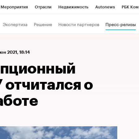
Мероприятия
Отрасли
Недвижимость
Autonews
РБК Ком
а управления РБК
РБК Образование
РБК Курсы
РБК Life
Т
Экспертиза
Решение
Новости партнеров
Пресс-релизы
Город
Стиль
Крипто
РБК Бизнес-среда
Дискуссионный к
Франшизы
Газета
Спецпроекты СПб
Конференции СПб
юн 2021, 18:14
Политика
Экономика
Бизнес
Технологии и медиа
Фин
упционный
 отчитался о
аботе