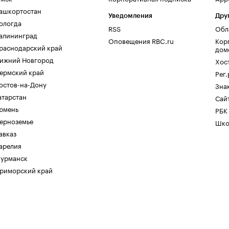
ашкортостан
Уведомления
Дру
ологда
RSS
Обл
алининград
Оповещения RBC.ru
Кор
раснодарский край
дом
ижний Новгород
Хос
ермский край
Рег
остов-на-Дону
Зна
атарстан
Сайт
юмень
РБК
ерноземье
Шко
авказ
арелия
урманск
риморский край