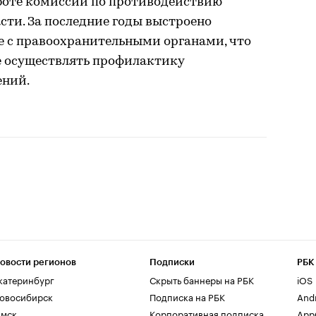
аботе комиссии по противодействию
сти. За последние годы выстроено
 с правоохранительными органами, что
е осуществлять профилактику
ений.
овости регионов
Подписки
РБК
катеринбург
Скрыть баннеры на РБК
iOS
овосибирск
Подписка на РБК
And
мск
Корпоративная подписка
AppG