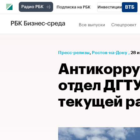
Подписка на РБК
Инвестиции
Телеканал
РБК Вино
Спорт
Школ
Все выпуски
Спецпроект
Визионеры
Национальные проекты
Исследования
Кредитные рейтинги
Пресс-релизы
⁠,
Ростов-на-Дону
,
28 и
Спецпроекты
Проверка контрагентов
Антикорр
Рынок наличной валюты
отдел ДГТУ
текущей р