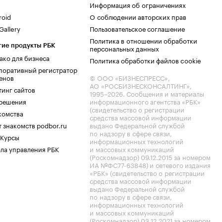
Информация об ограничениях
roid
О соблюдении авторских прав
allery
Пользовательское соглашение
Политика в отношении обработки
гие продукты РБК
персональных данных
ако для бизнеса
Политика обработки файлов cookie
поративный регистратор
енов
© ООО «БИЗНЕСПРЕСС»,
АО «РОСБИЗНЕСКОНСАЛТИНГ»,
тинг сайтов
1995–2026
. Сообщения и материалы
.решения
информационного агентства «РБК»
(свидетельство о регистрации
комства
средства массовой информации
 знакомств podbor.ru
выдано Федеральной службой
по надзору в сфере связи,
 Курсы
информационных технологий
ла управления РБК
и массовых коммуникаций
(Роскомнадзор) 09.12.2015 за номером
ИА №ФС77-63848) и сетевого издания
«РБК» (свидетельство о регистрации
средства массовой информации
выдано Федеральной службой
по надзору в сфере связи,
информационных технологий
и массовых коммуникаций
(Роскомнадзор) 03.12.2021 за номером