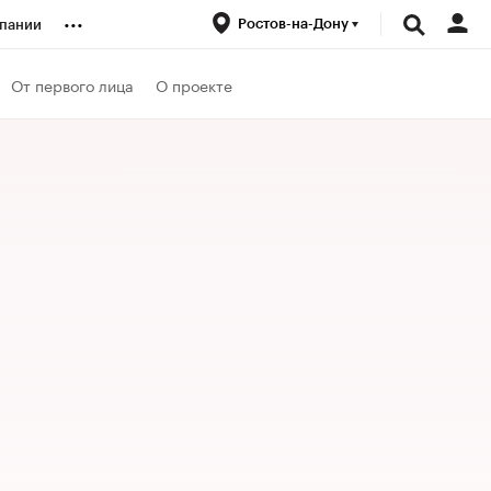
...
Ростов-на-Дону
пании
ренды
От первого лица
О проекте
луб
ансы