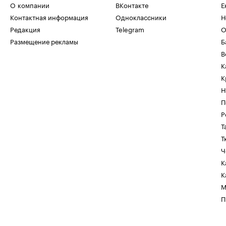
О компании
ВКонтакте
Е
Контактная информация
Одноклассники
Н
Редакция
Telegram
О
Размещение рекламы
Б
В
К
К
Н
П
Р
Т
Т
Ч
К
К
М
П