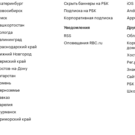
катеринбург
Скрыть баннеры на РБК
iOS
овосибирск
Подписка на РБК
And
мск
Корпоративная подписка
AppG
ашкортостан
Уведомления
Дру
ологда
RSS
Обл
алининград
Оповещения RBC.ru
Кор
раснодарский край
дом
ижний Новгород
Хос
ермский край
Рег
остов-на-Дону
Зна
атарстан
Сайт
юмень
РБК
ерноземье
Шко
авказ
арелия
урманск
риморский край