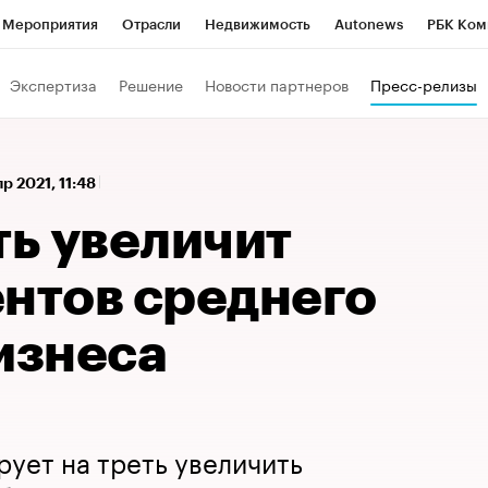
Мероприятия
Отрасли
Недвижимость
Autonews
РБК Ком
а управления РБК
РБК Образование
РБК Курсы
РБК Life
Т
Экспертиза
Решение
Новости партнеров
Пресс-релизы
Город
Стиль
Крипто
РБК Бизнес-среда
Дискуссионный к
Франшизы
Газета
Спецпроекты СПб
Конференции СПб
пр 2021, 11:48
Политика
Экономика
Бизнес
Технологии и медиа
Фин
ть увеличит
ентов среднего
изнеса
рует на треть увеличить