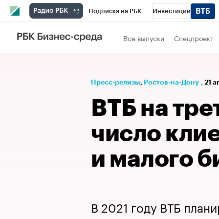
Подписка на РБК
Инвестиции
Телеканал
РБК Вино
Спорт
Школ
Все выпуски
Спецпроект
Визионеры
Национальные проекты
Исследования
Кредитные рейтинги
Пресс-релизы
⁠,
Ростов-на-Дону
,
21 а
Спецпроекты
Проверка контрагентов
ВТБ на тре
Рынок наличной валюты
число кли
и малого б
В 2021 году ВТБ плани