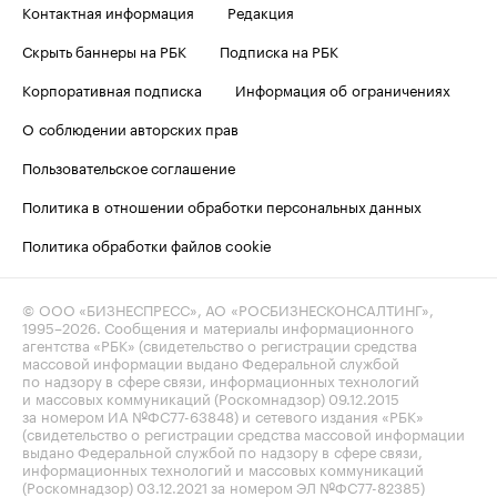
Контактная информация
Редакция
Скрыть баннеры на РБК
Подписка на РБК
Корпоративная подписка
Информация об ограничениях
О соблюдении авторских прав
Пользовательское соглашение
Политика в отношении обработки персональных данных
Политика обработки файлов cookie
© ООО «БИЗНЕСПРЕСС», АО «РОСБИЗНЕСКОНСАЛТИНГ»,
1995–2026
. Сообщения и материалы информационного
агентства «РБК» (свидетельство о регистрации средства
массовой информации выдано Федеральной службой
по надзору в сфере связи, информационных технологий
и массовых коммуникаций (Роскомнадзор) 09.12.2015
за номером ИА №ФС77-63848) и сетевого издания «РБК»
(свидетельство о регистрации средства массовой информации
выдано Федеральной службой по надзору в сфере связи,
информационных технологий и массовых коммуникаций
(Роскомнадзор) 03.12.2021 за номером ЭЛ №ФС77-82385)