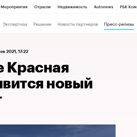
Мероприятия
Отрасли
Недвижимость
Autonews
РБК Ком
а управления РБК
РБК Образование
РБК Курсы
РБК Life
Т
Экспертиза
Решение
Новости партнеров
Пресс-релизы
Город
Стиль
Крипто
РБК Бизнес-среда
Дискуссионный к
Франшизы
Газета
Спецпроекты СПб
Конференции СПб
ев 2021, 17:22
Политика
Экономика
Бизнес
Технологии и медиа
Фин
е Красная
явится новый
т