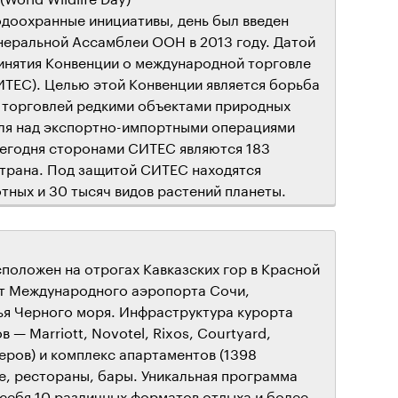
доохранные инициативы, день был введен
неральной Ассамблеи ООН в 2013 году. Датой
инятия Конвенции о международной торговле
ИТЕС). Целью этой Конвенции является борьба
 торговлей редкими объектами природных
оля над экспортно-импортными операциями
сегодня сторонами СИТЕС являются 183
 страна. Под защитой СИТЕС находятся
тных и 30 тысяч видов растений планеты.
сположен на отрогах Кавказских гор в Красной
 от Международного аэропорта Сочи,
ья Черного моря. Инфраструктура курорта
— Marriott, Novotel, Rixos, Courtyard,
меров) и комплекс апартаментов (1398
фе, рестораны, бары. Уникальная программа
 себя 10 различных форматов отдыха и более