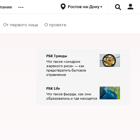
...
Ростов-на-Дону
пании
ренды
От первого лица
О проекте
луб
РБК Тренды
Что такое «синдром
ансы
жареного риса» — как
предотвратить бытовое
отравление
РБК Life
Что такое фьорды, как они
образовались и где находятся