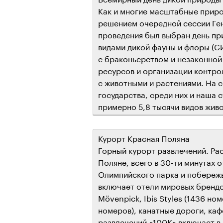
Как и многие масштабные приро
решением очередной сессии Ге
проведения был выбран день пр
видами дикой фауны и флоры (С
с браконьерством и незаконной
ресурсов и организации контр
с животными и растениями. На 
государства, среди них и наша
примерно 5,8 тысячи видов живо
Курорт Красная Поляна
Горный курорт развлечений. Ра
Поляне, всего в 30-ти минутах
Олимпийского парка и побереж
включает отели мировых брендов 
Mövenpick, Ibis Styles (1436 но
номеров), канатные дороги, ка
развлечений «100К» включает в