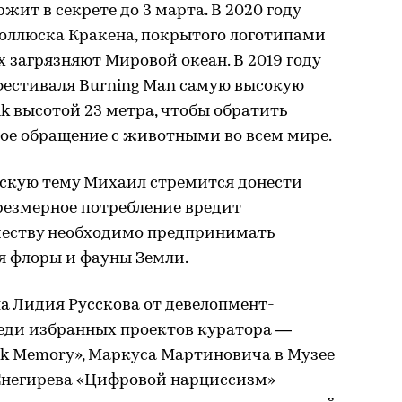
жит в секрете до 3 марта. В 2020 году
моллюска Кракена, покрытого логотипами
 загрязняют Мировой океан. В 2019 году
фестиваля Burning Man самую высокую
ik высотой 23 метра, чтобы обратить
ое обращение с животными во всем мире.
ескую тему Михаил стремится донести
резмерное потребление вредит
честву необходимо предпринимать
я флоры и фауны Земли.
а Лидия Русскова от девелопмент-
еди избранных проектов куратора —
eak Memory», Маркуса Мартиновича в Музее
 Снегирева «Цифровой нарциссизм»