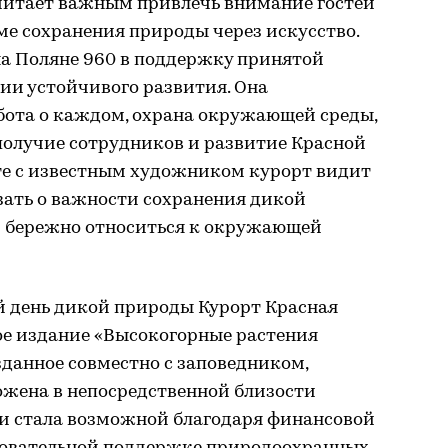
 считает важным привлечь внимание гостей
ме сохранения природы через искусство.
на Поляне 960 в поддержку принятой
гии устойчивого развития. Она
абота о каждом, охрана окружающей среды,
получие сотрудников и развитие Красной
те с известным художником курорт видит
зать о важности сохранения дикой
 бережно относиться к окружающей
 день дикой природы Курорт Красная
ое издание «Высокогорные растения
зданное совместно с заповедником,
ожена в непосредственной близости
ги стала возможной благодаря финансовой