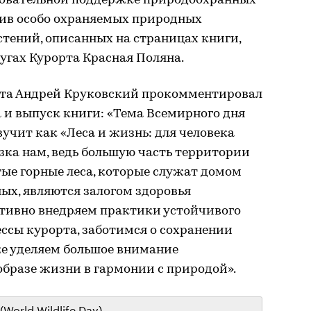
довательной поддержке природоохранных
ив особо охраняемых природных
тений, описанных на страницах книги,
угах Курорта Красная Поляна.
рта Андрей Круковский прокомментировал
 и выпуск книги: «Тема Всемирного дня
вучит как «Леса и жизнь: для человека
изка нам, ведь большую часть территории
ые горные леса, которые служат домом
ых, являются залогом здоровья
ктивно внедряем практики устойчивого
ессы курорта, заботимся о сохранении
кже уделяем большое внимание
образе жизни в гармонии с природой».
World Wildlife Day)