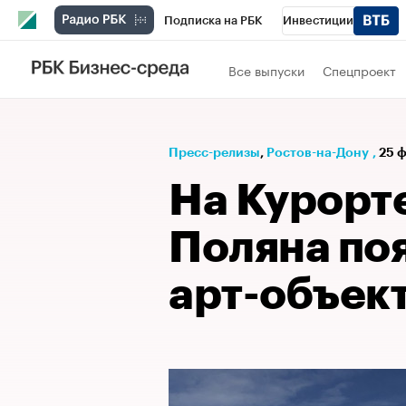
Подписка на РБК
Инвестиции
Телеканал
РБК Вино
Спорт
Школ
Все выпуски
Спецпроект
Визионеры
Национальные проекты
Исследования
Кредитные рейтинги
Пресс-релизы
⁠,
Ростов-на-Дону
,
25 ф
Спецпроекты
Проверка контрагентов
На Курорт
Рынок наличной валюты
Поляна по
арт-объек