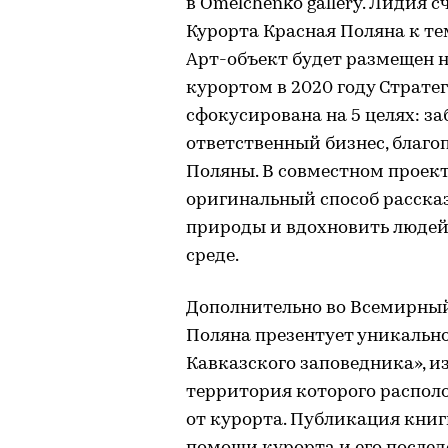
в Omelchenko gallery. Лидия
Курорта Красная Поляна к те
Арт-объект будет размещен 
курортом в 2020 году Страте
сфокусирована на 5 целях: з
ответственный бизнес, благо
Поляны. В совместном проек
оригинальный способ расска
природы и вдохновить людей
среде.
Дополнительно во Всемирный
Поляна презентует уникальн
Кавказского заповедника», и
территория которого распол
от курорта. Публикация кни