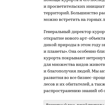
помощи курорта и его после
и просветительских инициат
территорий. Большинство рас
можно встретить на горных л
Генеральный директор куро
открытие нового арт-объекта
дикой природы в этом году з
и планеты». Она особенно бл
курорта покрывают нетронут
для множества видов животн
и благополучия людей. Мы а
развития во все бизнес-проц
лесов и их обитателей, а та
распространению знаний об 
Всемирный день дикой природы (