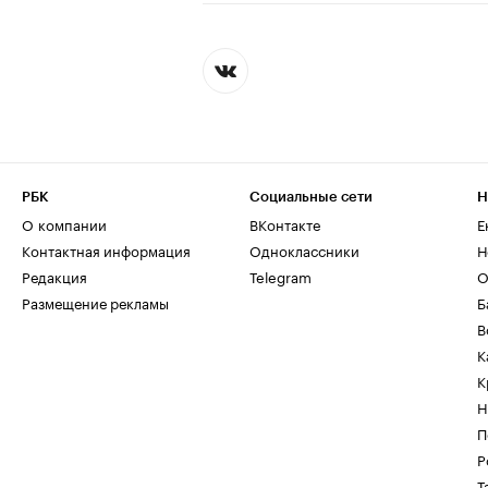
РБК
Социальные сети
Н
О компании
ВКонтакте
Е
Контактная информация
Одноклассники
Н
Редакция
Telegram
О
Размещение рекламы
Б
В
К
К
Н
П
Р
Т