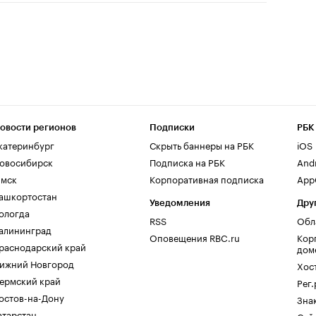
овости регионов
Подписки
РБК
катеринбург
Скрыть баннеры на РБК
iOS
овосибирск
Подписка на РБК
And
мск
Корпоративная подписка
AppG
ашкортостан
Уведомления
Дру
ологда
RSS
Обл
алининград
Оповещения RBC.ru
Кор
раснодарский край
дом
ижний Новгород
Хос
ермский край
Рег
остов-на-Дону
Зна
атарстан