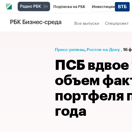
Подписка на РБК
Инвестиции
Телеканал
РБК Вино
Спорт
Школ
Все выпуски
Спецпроект
Визионеры
Национальные проекты
Исследования
Кредитные рейтинги
Пресс-релизы
⁠,
Ростов-на-Дону
,
16 ф
Спецпроекты
Проверка контрагентов
ПСБ вдвое
Рынок наличной валюты
объем фак
портфеля 
года