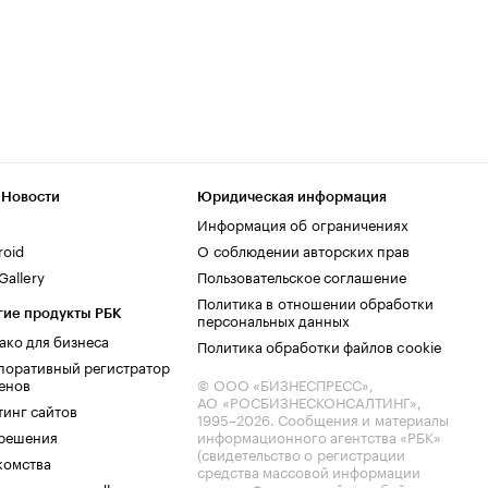
 Новости
Юридическая информация
Информация об ограничениях
roid
О соблюдении авторских прав
allery
Пользовательское соглашение
Политика в отношении обработки
гие продукты РБК
персональных данных
ако для бизнеса
Политика обработки файлов cookie
поративный регистратор
енов
© ООО «БИЗНЕСПРЕСС»,
АО «РОСБИЗНЕСКОНСАЛТИНГ»,
тинг сайтов
1995–2026
. Сообщения и материалы
.решения
информационного агентства «РБК»
(свидетельство о регистрации
комства
средства массовой информации