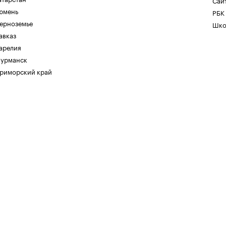
Сайт
юмень
РБК
ерноземье
Шко
авказ
арелия
урманск
риморский край