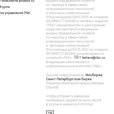
 знакомств podbor.ru
выдано Федеральной службой
по надзору в сфере связи,
 Курсы
информационных технологий
ла управления РБК
и массовых коммуникаций
(Роскомнадзор) 09.12.2015 за номером
ИА №ФС77-63848) и сетевого издания
«РБК» (свидетельство о регистрации
средства массовой информации
выдано Федеральной службой
по надзору в сфере связи,
информационных технологий
и массовых коммуникаций
(Роскомнадзор) 03.12.2021 за номером
ЭЛ №ФС77-82385) сопровождаются
пометкой «РБК».
letters@rbc.ru
18+
Владельцем сайта является
информационное агентство «РБК».
Данные предоставлены:
Мосбиржа
,
Санкт-Петербургская биржа
.
Индексы облигаций предоставлены
Cbonds.
Чтобы отправить редакции
сообщение, выделите часть текста
в статье и нажмите Ctrl+Enter