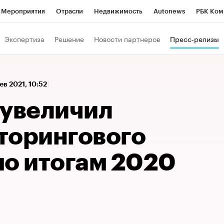
Мероприятия
Отрасли
Недвижимость
Autonews
РБК Ком
а управления РБК
РБК Образование
РБК Курсы
РБК Life
Т
Экспертиза
Решение
Новости партнеров
Пресс-релизы
Город
Стиль
Крипто
РБК Бизнес-среда
Дискуссионный к
Франшизы
Газета
Спецпроекты СПб
Конференции СПб
ев 2021, 10:52
Политика
Экономика
Бизнес
Технологии и медиа
Фин
 увеличил
торингового
по итогам 2020