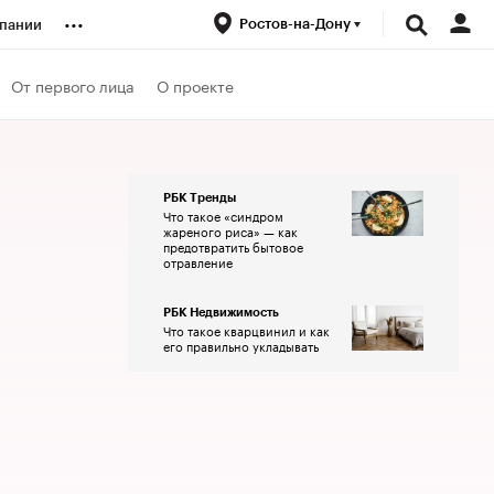
...
Ростов-на-Дону
пании
ренды
От первого лица
О проекте
луб
РБК Тренды
Что такое «синдром
ансы
жареного риса» — как
предотвратить бытовое
отравление
РБК Недвижимость
Что такое кварцвинил и как
его правильно укладывать