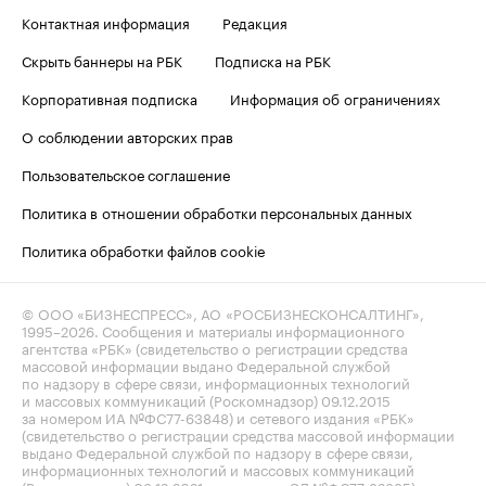
Контактная информация
Редакция
Скрыть баннеры на РБК
Подписка на РБК
Корпоративная подписка
Информация об ограничениях
О соблюдении авторских прав
Пользовательское соглашение
Политика в отношении обработки персональных данных
Политика обработки файлов cookie
© ООО «БИЗНЕСПРЕСС», АО «РОСБИЗНЕСКОНСАЛТИНГ»,
1995–2026
. Сообщения и материалы информационного
агентства «РБК» (свидетельство о регистрации средства
массовой информации выдано Федеральной службой
по надзору в сфере связи, информационных технологий
и массовых коммуникаций (Роскомнадзор) 09.12.2015
за номером ИА №ФС77-63848) и сетевого издания «РБК»
(свидетельство о регистрации средства массовой информации
выдано Федеральной службой по надзору в сфере связи,
информационных технологий и массовых коммуникаций