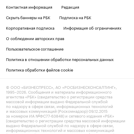
Контактная информация
Редакция
Скрыть баннеры на РБК
Подписка на РБК
Корпоративная подписка
Информация об ограничениях
О соблюдении авторских прав
Пользовательское соглашение
Политика в отношении обработки персональных данных
Политика обработки файлов cookie
© ООО «БИЗНЕСПРЕСС», АО «РОСБИЗНЕСКОНСАЛТИНГ»,
1995–2026
. Сообщения и материалы информационного
агентства «РБК» (свидетельство о регистрации средства
массовой информации выдано Федеральной службой
по надзору в сфере связи, информационных технологий
и массовых коммуникаций (Роскомнадзор) 09.12.2015
за номером ИА №ФС77-63848) и сетевого издания «РБК»
(свидетельство о регистрации средства массовой информации
выдано Федеральной службой по надзору в сфере связи,
информационных технологий и массовых коммуникаций