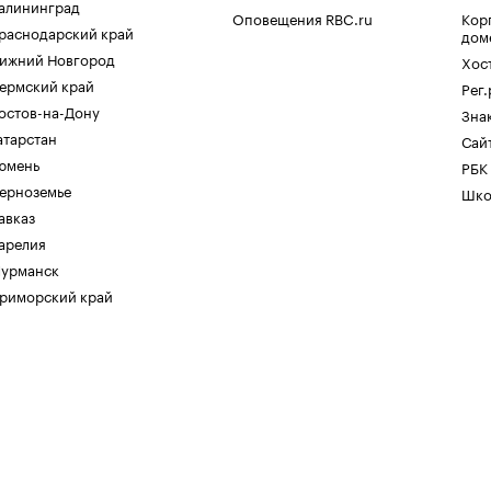
алининград
Оповещения RBC.ru
Кор
раснодарский край
дом
ижний Новгород
Хос
ермский край
Рег
остов-на-Дону
Зна
атарстан
Сайт
юмень
РБК
ерноземье
Шко
авказ
арелия
урманск
риморский край