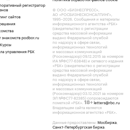
поративный регистратор
енов
© ООО «БИЗНЕСПРЕСС»,
АО «РОСБИЗНЕСКОНСАЛТИНГ»,
тинг сайтов
1995–2026
. Сообщения и материалы
.решения
информационного агентства «РБК»
(свидетельство о регистрации
комства
средства массовой информации
 знакомств podbor.ru
выдано Федеральной службой
по надзору в сфере связи,
 Курсы
информационных технологий
ла управления РБК
и массовых коммуникаций
(Роскомнадзор) 09.12.2015 за номером
ИА №ФС77-63848) и сетевого издания
«РБК» (свидетельство о регистрации
средства массовой информации
выдано Федеральной службой
по надзору в сфере связи,
информационных технологий
и массовых коммуникаций
(Роскомнадзор) 03.12.2021 за номером
ЭЛ №ФС77-82385) сопровождаются
пометкой «РБК».
letters@rbc.ru
18+
Владельцем сайта является
информационное агентство «РБК».
Данные предоставлены:
Мосбиржа
,
Санкт-Петербургская биржа
.