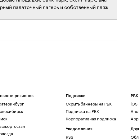
рный палаточный лагерь и собственный пляж
овости регионов
Подписки
РБК
катеринбург
Скрыть баннеры на РБК
iOS
овосибирск
Подписка на РБК
And
мск
Корпоративная подписка
AppG
ашкортостан
Уведомления
Дру
ологда
RSS
Обл