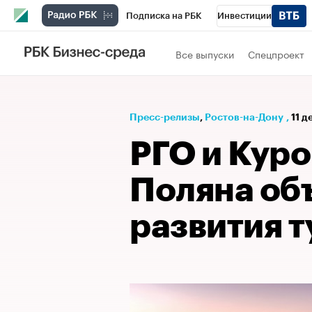
Подписка на РБК
Инвестиции
Телеканал
РБК Вино
Спорт
Школ
Все выпуски
Спецпроект
Визионеры
Национальные проекты
Исследования
Кредитные рейтинги
Пресс-релизы
⁠,
Ростов-на-Дону
,
11 д
Спецпроекты
Проверка контрагентов
РГО и Кур
Рынок наличной валюты
Поляна об
развития 