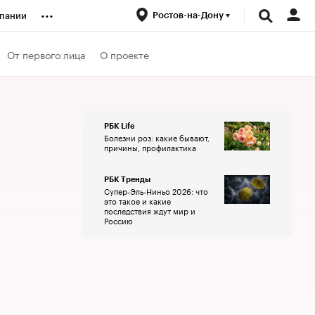
...
Ростов-на-Дону
пании
ренды
От первого лица
О проекте
луб
РБК Life
Болезни роз: какие бывают,
ансы
причины, профилактика
РБК Тренды
Супер-Эль-Ниньо 2026: что
это такое и какие
последствия ждут мир и
Россию