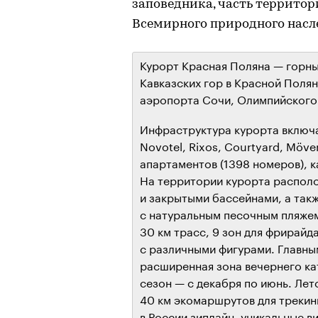
заповедника, часть территор
Всемирного природного нас
Курорт Красная Поляна — горны
Кавказских гор в Красной Полян
аэропорта Сочи, Олимпийского 
Инфраструктура курорта включа
Novotel, Rixos, Courtyard, Möven
апартаментов (1398 номеров), к
На территории курорта распол
и закрытыми бассейнами, а так
с натуральным песочным пляжем
30 км трасс, 9 зон для фрирайд
с различными фигурами. Главны
расширенная зона вечернего к
сезон — с декабря по июнь. Лет
40 км экомаршрутов для трекинг
в России зиплайн, уникальные в