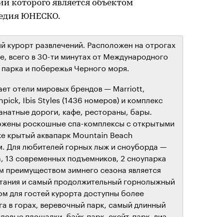
ии которого является объектом
ледия ЮНЕСКО.
й курорт развлечений. Расположен на отрогах
е, всего в 30-ти минутах от Международного
парка и побережья Черного моря.
ет отели мировых брендов — Marriott,
pick, Ibis Styles (1436 номеров) и комплекс
анатные дороги, кафе, рестораны, бары.
ожены роскошные спа-комплексы с открытыми
же крытый аквапарк Mountain Beach
. Для любителей горных лыж и сноуборда —
а, 13 современных подъемников, 2 сноупарка
м преимуществом зимнего сезона является
атания и самый продолжительный горнолыжный
ом для гостей курорта доступны более
а в горах, веревочный парк, самый длинный
идовые площадки, байк-парк, скейт-парк, виа-