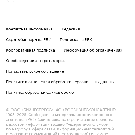
Контактная информация
Редакция
Скрыть баннеры на РБК
Подписка на РБК
Корпоративная подписка
Информация об ограничениях
О соблюдении авторских прав
Пользовательское соглашение
Политика в отношении обработки персональных данных
Политика обработки файлов cookie
© ООО «БИЗНЕСПРЕСС», АО «РОСБИЗНЕСКОНСАЛТИНГ»,
1995–2026
. Сообщения и материалы информационного
агентства «РБК» (свидетельство о регистрации средства
массовой информации выдано Федеральной службой
по надзору в сфере связи, информационных технологий
и массовых коммуникаций (Роскомнадзор) 09.12.2015