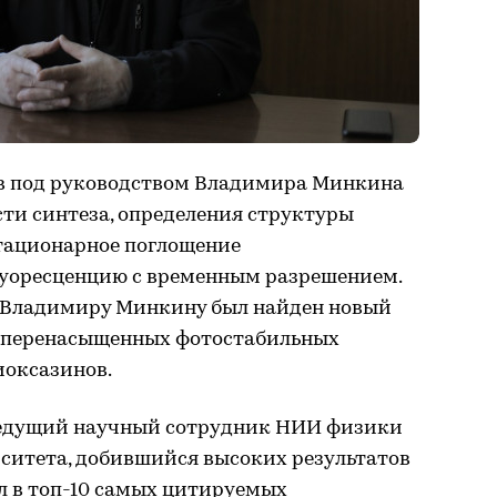
ов под руководством Владимира Минкина
сти синтеза, определения структуры
тационарное поглощение
луоресценцию с временным разрешением.
у Владимиру Минкину был найден новый
и перенасыщенных фотостабильных
иоксазинов.
 ведущий научный сотрудник НИИ физики
ситета, добившийся высоких результатов
л в топ-10 самых цитируемых