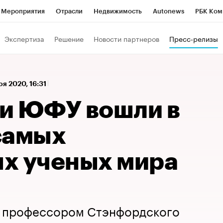
Мероприятия
Отрасли
Недвижимость
Autonews
РБК Ком
а управления РБК
РБК Образование
РБК Курсы
РБК Life
Т
Экспертиза
Решение
Новости партнеров
Пресс-релизы
Город
Стиль
Крипто
РБК Бизнес-среда
Дискуссионный к
Франшизы
Газета
Спецпроекты СПб
Конференции СПб
оя 2020, 16:31
Политика
Экономика
Бизнес
Технологии и медиа
Фин
и ЮФУ вошли в
самых
х ученых мира
ы профессором Стэнфордского