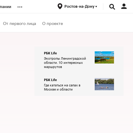
...
Ростов-на-Дону
пании
ренды
От первого лица
О проекте
луб
РБК Life
Экотропы Ленинградской
ансы
области. 10 интересных
маршрутов
РБК Life
Где кататься на сапах в
Москве и области