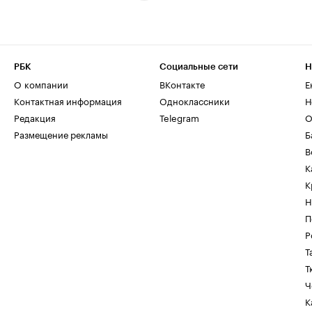
РБК
Социальные сети
Н
О компании
ВКонтакте
Е
Контактная информация
Одноклассники
Н
Редакция
Telegram
О
Размещение рекламы
Б
В
К
К
Н
П
Р
Т
Т
Ч
К