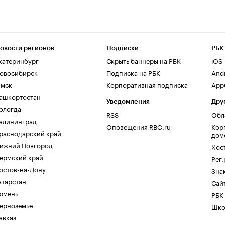
овости регионов
Подписки
РБК
катеринбург
Скрыть баннеры на РБК
iOS
овосибирск
Подписка на РБК
And
мск
Корпоративная подписка
AppG
ашкортостан
Уведомления
Дру
ологда
RSS
Обл
алининград
Оповещения RBC.ru
Кор
раснодарский край
дом
ижний Новгород
Хос
ермский край
Рег
остов-на-Дону
Зна
атарстан
Сайт
юмень
РБК
ерноземье
Шко
авказ