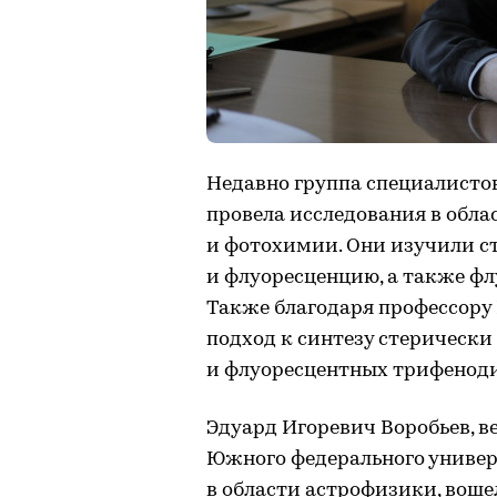
Недавно группа специалист
провела исследования в обла
и фотохимии. Они изучили с
и флуоресценцию, а также ф
Также благодаря профессор
подход к синтезу стерическ
и флуоресцентных трифенод
Эдуард Игоревич Воробьев,
Южного федерального универ
в области астрофизики, воше