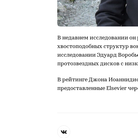
В недавнем исследовании он
хвостоподобных структур во
исследовании Эдуард Вороб
протозвездных дисков с низ
В рейтинге Джона Иоаннидис
предоставленные Elsevier чере