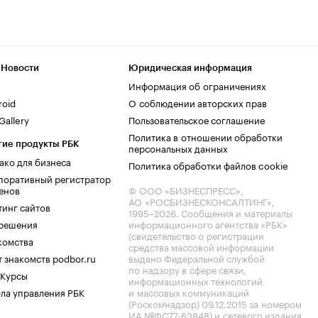
 Новости
Юридическая информация
Информация об ограничениях
roid
О соблюдении авторских прав
allery
Пользовательское соглашение
Политика в отношении обработки
гие продукты РБК
персональных данных
ако для бизнеса
Политика обработки файлов cookie
поративный регистратор
енов
© ООО «БИЗНЕСПРЕСС»,
АО «РОСБИЗНЕСКОНСАЛТИНГ»,
тинг сайтов
1995–2026
. Сообщения и материалы
.решения
информационного агентства «РБК»
(свидетельство о регистрации
комства
средства массовой информации
 знакомств podbor.ru
выдано Федеральной службой
по надзору в сфере связи,
 Курсы
информационных технологий
ла управления РБК
и массовых коммуникаций
(Роскомнадзор) 09.12.2015 за номером
ИА №ФС77-63848) и сетевого издания