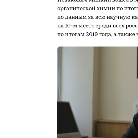
Исаакович Минкин вошел в м
органической химии по итога
по данным за всю научную к
на 10-м месте среди всех ро
по итогам 2019 года, а также 