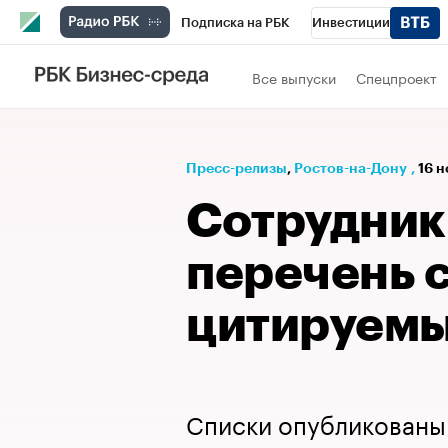
Подписка на РБК
Инвестиции
Телеканал
РБК Вино
Спорт
Школ
Все выпуски
Спецпроект
Визионеры
Национальные проекты
Исследования
Кредитные рейтинги
Пресс-релизы
⁠,
Ростов-на-Дону
,
16 н
Спецпроекты
Проверка контрагентов
Сотрудник
Рынок наличной валюты
перечень 
цитируемы
Списки опубликован