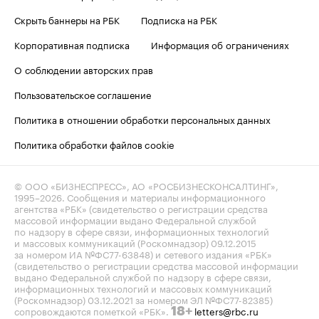
Скрыть баннеры на РБК
Подписка на РБК
Корпоративная подписка
Информация об ограничениях
О соблюдении авторских прав
Пользовательское соглашение
Политика в отношении обработки персональных данных
Политика обработки файлов cookie
© ООО «БИЗНЕСПРЕСС», АО «РОСБИЗНЕСКОНСАЛТИНГ»,
1995–2026
. Сообщения и материалы информационного
агентства «РБК» (свидетельство о регистрации средства
массовой информации выдано Федеральной службой
по надзору в сфере связи, информационных технологий
и массовых коммуникаций (Роскомнадзор) 09.12.2015
за номером ИА №ФС77-63848) и сетевого издания «РБК»
(свидетельство о регистрации средства массовой информации
выдано Федеральной службой по надзору в сфере связи,
информационных технологий и массовых коммуникаций
(Роскомнадзор) 03.12.2021 за номером ЭЛ №ФС77-82385)
сопровождаются пометкой «РБК».
letters@rbc.ru
18+