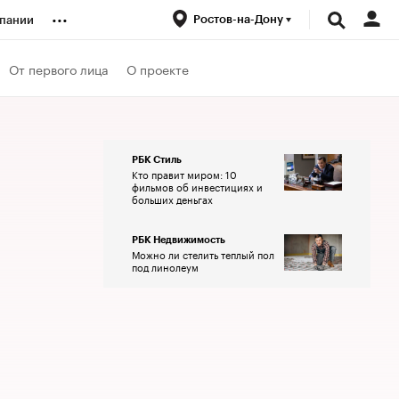
...
Ростов-на-Дону
пании
ренды
От первого лица
О проекте
луб
РБК Стиль
Кто правит миром: 10
ансы
фильмов об инвестициях и
больших деньгах
РБК Недвижимость
Можно ли стелить теплый пол
под линолеум