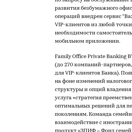
по запросу на обслуживание Pr
развития безбумажного офис
операций внедрен сервис "В
VIP-клиентов из любой точк
необходимости самостоятель
мобильном приложении.
Family Office Private Bankin
(до 270 компаний-партнеров
для VIP-клиентов Банка). По
на фоне изменений налоговог
структуры и опций владения
услуга «стратегия преемстве
оптимальных решений для п
поколениям. Команда семейн
взаимодействие с иностран
продукт «ЗПИФ – Фонд семей