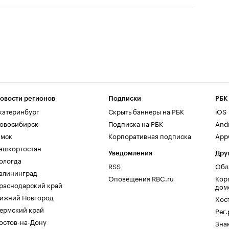
овости регионов
Подписки
РБК
катеринбург
Скрыть баннеры на РБК
iOS
овосибирск
Подписка на РБК
And
мск
Корпоративная подписка
AppG
ашкортостан
Уведомления
Дру
ологда
RSS
Обл
алининград
Оповещения RBC.ru
Кор
раснодарский край
дом
ижний Новгород
Хос
ермский край
Рег
остов-на-Дону
Зна