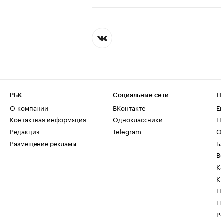
РБК
Социальные сети
Н
О компании
ВКонтакте
Е
Контактная информация
Одноклассники
Н
Редакция
Telegram
О
Размещение рекламы
Б
В
К
К
Н
П
Р