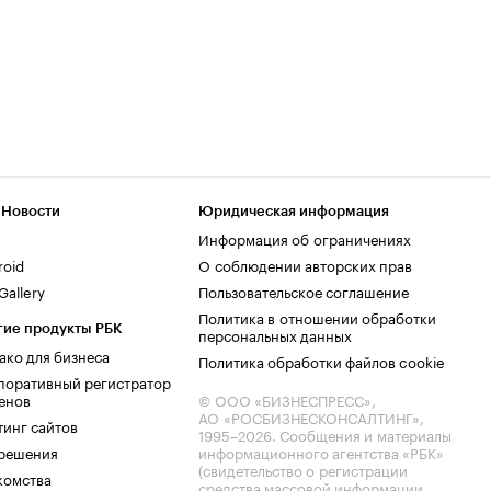
 Новости
Юридическая информация
Информация об ограничениях
roid
О соблюдении авторских прав
allery
Пользовательское соглашение
Политика в отношении обработки
гие продукты РБК
персональных данных
ако для бизнеса
Политика обработки файлов cookie
поративный регистратор
енов
© ООО «БИЗНЕСПРЕСС»,
АО «РОСБИЗНЕСКОНСАЛТИНГ»,
тинг сайтов
1995–2026
. Сообщения и материалы
.решения
информационного агентства «РБК»
(свидетельство о регистрации
комства
средства массовой информации