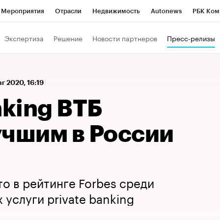
Мероприятия
Отрасли
Недвижимость
Autonews
РБК Ком
а управления РБК
РБК Образование
РБК Курсы
РБК Life
Т
Экспертиза
Решение
Новости партнеров
Пресс-релизы
Город
Стиль
Крипто
РБК Бизнес-среда
Дискуссионный к
Франшизы
Газета
Спецпроекты СПб
Конференции СПб
вг 2020, 16:19
Политика
Экономика
Бизнес
Технологии и медиа
Фин
nking ВТБ
учшим в России
то в рейтинге Forbes среди
услуги private banking