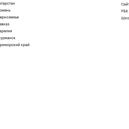
атарстан
Сайт
юмень
РБК
ерноземье
Шко
авказ
арелия
урманск
риморский край