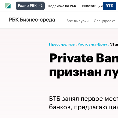
Подписка на РБК
Инвестиции
Телеканал
РБК Вино
Спорт
Школ
Все выпуски
Спецпроект
Визионеры
Национальные проекты
Исследования
Кредитные рейтинги
Пресс-релизы
⁠,
Ростов-на-Дону
,
31 а
Спецпроекты
Проверка контрагентов
Private Ba
Рынок наличной валюты
признан л
ВТБ занял первое мес
банков, предлагающих 