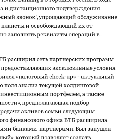
ivate Banking в 9 городах России. В ходе
а и дистанционного подтверждения
ажный звонок", упрощающий обслуживание
и планеты и освобождающий их от
но заполнять реквизиты операций в
g ВТБ расширил сеть партнерских программ
, предоставляющих эксклюзивные условия
явился «налоговый check-up» - актуальный
о поля анализ текущей холдинговой
 инвестиционным портфелем, а также
нности», предполагающая подбор
ередачи активов семьи следующим
ого финансового офиса ВТБ расширила
ными банками-партнерами. Был запущен
ный», который позволяет создать