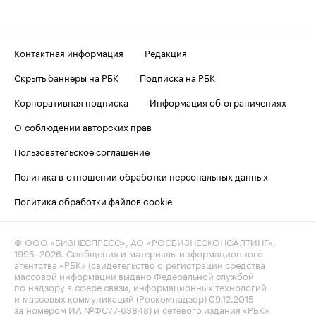
Контактная информация
Редакция
Скрыть баннеры на РБК
Подписка на РБК
Корпоративная подписка
Информация об ограничениях
О соблюдении авторских прав
Пользовательское соглашение
Политика в отношении обработки персональных данных
Политика обработки файлов cookie
© ООО «БИЗНЕСПРЕСС», АО «РОСБИЗНЕСКОНСАЛТИНГ»,
1995–2026
. Сообщения и материалы информационного
агентства «РБК» (свидетельство о регистрации средства
массовой информации выдано Федеральной службой
по надзору в сфере связи, информационных технологий
и массовых коммуникаций (Роскомнадзор) 09.12.2015
за номером ИА №ФС77-63848) и сетевого издания «РБК»