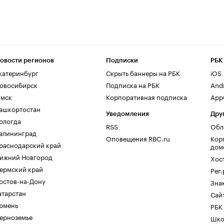
овости регионов
Подписки
РБК
катеринбург
Скрыть баннеры на РБК
iOS
овосибирск
Подписка на РБК
And
мск
Корпоративная подписка
AppG
ашкортостан
Уведомления
Дру
ологда
RSS
Обл
алининград
Оповещения RBC.ru
Кор
раснодарский край
дом
ижний Новгород
Хос
ермский край
Рег
остов-на-Дону
Зна
атарстан
Сайт
юмень
РБК
ерноземье
Шко