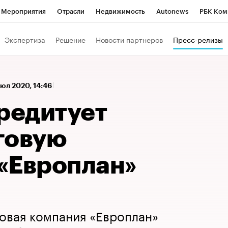
Мероприятия
Отрасли
Недвижимость
Autonews
РБК Ком
а управления РБК
РБК Образование
РБК Курсы
РБК Life
Т
Экспертиза
Решение
Новости партнеров
Пресс-релизы
Город
Стиль
Крипто
РБК Бизнес-среда
Дискуссионный к
Франшизы
Газета
Спецпроекты СПб
Конференции СПб
юл 2020, 14:46
Политика
Экономика
Бизнес
Технологии и медиа
Фин
кредитует
говую
«Европлан»
говая компания «Европлан»