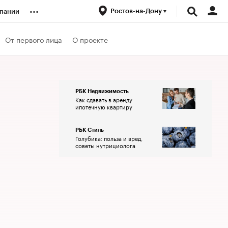
...
Ростов-на-Дону
пании
ренды
От первого лица
О проекте
луб
РБК Недвижимость
Как сдавать в аренду
ансы
ипотечную квартиру
РБК Стиль
Голубика: польза и вред,
советы нутрициолога