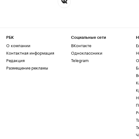
РБК
Социальные сети
Н
О компании
ВКонтакте
Е
Контактная информация
Одноклассники
Н
Редакция
Telegram
О
Размещение рекламы
Б
В
К
К
Н
П
Р
Т
Т
Ч