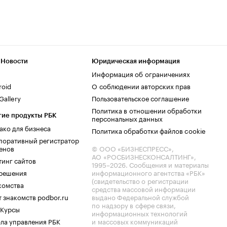
 Новости
Юридическая информация
Информация об ограничениях
roid
О соблюдении авторских прав
allery
Пользовательское соглашение
Политика в отношении обработки
гие продукты РБК
персональных данных
ако для бизнеса
Политика обработки файлов cookie
поративный регистратор
енов
© ООО «БИЗНЕСПРЕСС»,
АО «РОСБИЗНЕСКОНСАЛТИНГ»,
тинг сайтов
1995–2026
. Сообщения и материалы
.решения
информационного агентства «РБК»
(свидетельство о регистрации
комства
средства массовой информации
 знакомств podbor.ru
выдано Федеральной службой
по надзору в сфере связи,
 Курсы
информационных технологий
ла управления РБК
и массовых коммуникаций