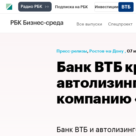
Подписка на РБК
Инвестиции
Телеканал
РБК Вино
Спорт
Школ
Все выпуски
Спецпроект
Визионеры
Национальные проекты
Исследования
Кредитные рейтинги
Пресс-релизы
⁠,
Ростов-на-Дону
,
07 и
Спецпроекты
Проверка контрагентов
Банк ВТБ 
Рынок наличной валюты
автолизин
компанию 
Банк ВТБ и автолизин