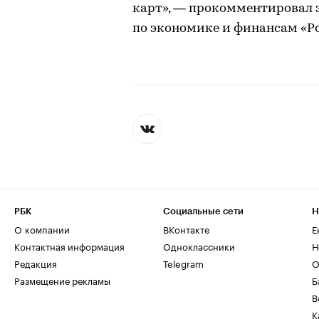
карт», — прокомментировал 
по экономике и финансам «Ро
РБК
Социальные сети
Н
О компании
ВКонтакте
Е
Контактная информация
Одноклассники
Н
Редакция
Telegram
О
Размещение рекламы
Б
В
К