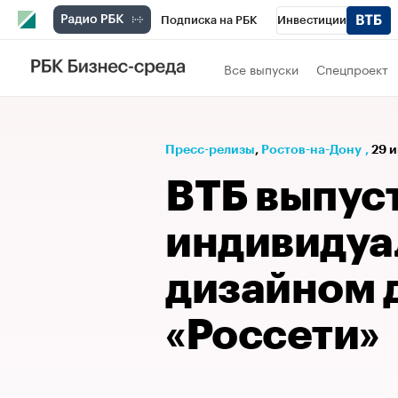
Подписка на РБК
Инвестиции
Телеканал
РБК Вино
Спорт
Школ
Все выпуски
Спецпроект
Визионеры
Национальные проекты
Исследования
Кредитные рейтинги
Пресс-релизы
⁠,
Ростов-на-Дону
,
29 и
Спецпроекты
Проверка контрагентов
ВТБ выпус
Рынок наличной валюты
индивиду
дизайном 
«Россети»