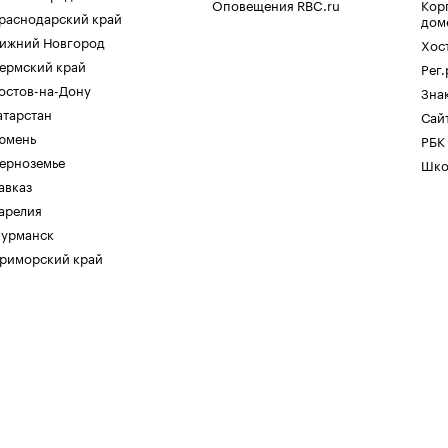
Оповещения RBC.ru
Кор
раснодарский край
дом
ижний Новгород
Хос
ермский край
Рег
остов-на-Дону
Зна
атарстан
Сайт
юмень
РБК
ерноземье
Шко
авказ
арелия
урманск
риморский край