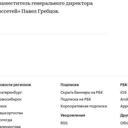
заместитель генерального директора
ссетей» Павел Гребцов.
овости регионов
Подписки
РБК
катеринбург
Скрыть баннеры на РБК
iOS
овосибирск
Подписка на РБК
And
мск
Корпоративная подписка
AppG
ашкортостан
Уведомления
Дру
ологда
RSS
Обл
алининград