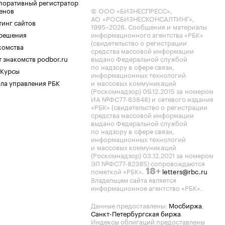
поративный регистратор
енов
© ООО «БИЗНЕСПРЕСС»,
АО «РОСБИЗНЕСКОНСАЛТИНГ»,
тинг сайтов
1995–2026
. Сообщения и материалы
.решения
информационного агентства «РБК»
(свидетельство о регистрации
комства
средства массовой информации
 знакомств podbor.ru
выдано Федеральной службой
по надзору в сфере связи,
 Курсы
информационных технологий
ла управления РБК
и массовых коммуникаций
(Роскомнадзор) 09.12.2015 за номером
ИА №ФС77-63848) и сетевого издания
«РБК» (свидетельство о регистрации
средства массовой информации
выдано Федеральной службой
по надзору в сфере связи,
информационных технологий
и массовых коммуникаций
(Роскомнадзор) 03.12.2021 за номером
ЭЛ №ФС77-82385) сопровождаются
пометкой «РБК».
letters@rbc.ru
18+
Владельцем сайта является
информационное агентство «РБК».
Данные предоставлены:
Мосбиржа
,
Санкт-Петербургская биржа
.
Индексы облигаций предоставлены