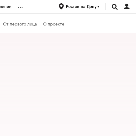
...
Ростов-на-Дону
пании
ренды
От первого лица
О проекте
луб
ансы