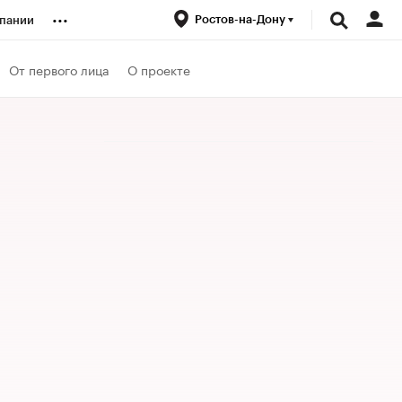
...
Ростов-на-Дону
пании
ренды
От первого лица
О проекте
луб
ансы