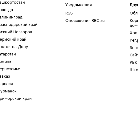
ашкортостан
Уведомления
Дру
ологда
RSS
Обл
алининград
Оповещения RBC.ru
Кор
раснодарский край
дом
ижний Новгород
Хос
ермский край
Рег
остов-на-Дону
Зна
атарстан
Сайт
юмень
РБК
ерноземье
Шко
авказ
арелия
урманск
риморский край