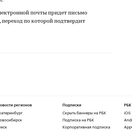
и.
электронной почты придет письмо
, переход по которой подтвердит
овости регионов
Подписки
РБК
катеринбург
Скрыть баннеры на РБК
iOS
овосибирск
Подписка на РБК
And
мск
Корпоративная подписка
AppG