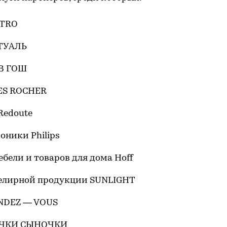
ETRO
ЭТУАЛЬ
ИВ ГОШ
VES ROCHER
Redoute
роники Philips
ебели и товаров для дома Hoff
велирной продукции SUNLIGHT
ENDEZ — VOUS
ДОЧКИ СЫНОЧКИ