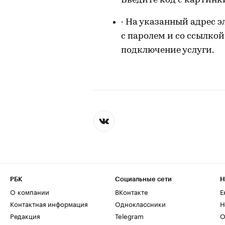
Введите код с картинк
· На указанный адрес 
с паролем и со ссылкой
подключение услуги.
РБК
Социальные сети
Н
О компании
ВКонтакте
Е
Контактная информация
Одноклассники
Н
Редакция
Telegram
О