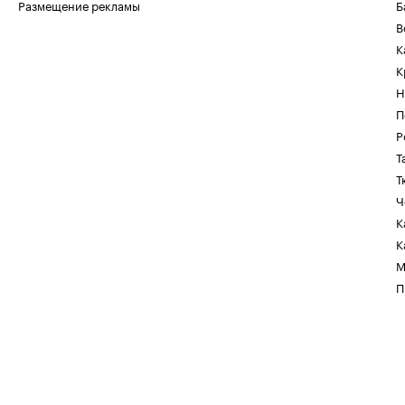
Размещение рекламы
Б
В
К
К
Н
П
Р
Т
Т
Ч
К
К
М
П