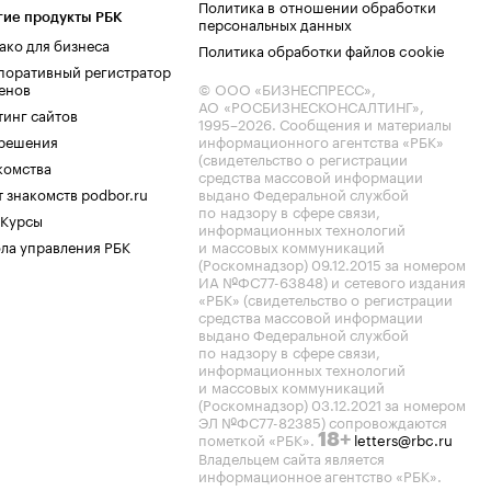
Политика в отношении обработки
гие продукты РБК
персональных данных
ако для бизнеса
Политика обработки файлов cookie
поративный регистратор
енов
© ООО «БИЗНЕСПРЕСС»,
АО «РОСБИЗНЕСКОНСАЛТИНГ»,
тинг сайтов
1995–2026
. Сообщения и материалы
.решения
информационного агентства «РБК»
(свидетельство о регистрации
комства
средства массовой информации
 знакомств podbor.ru
выдано Федеральной службой
по надзору в сфере связи,
 Курсы
информационных технологий
ла управления РБК
и массовых коммуникаций
(Роскомнадзор) 09.12.2015 за номером
ИА №ФС77-63848) и сетевого издания
«РБК» (свидетельство о регистрации
средства массовой информации
выдано Федеральной службой
по надзору в сфере связи,
информационных технологий
и массовых коммуникаций
(Роскомнадзор) 03.12.2021 за номером
ЭЛ №ФС77-82385) сопровождаются
пометкой «РБК».
letters@rbc.ru
18+
Владельцем сайта является
информационное агентство «РБК».