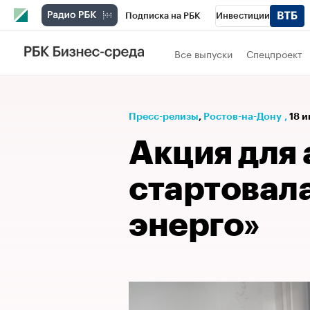
Подписка на РБК
Инвестиции
Телеканал
РБК Вино
Спорт
Школ
Все выпуски
Спецпроект
Визионеры
Национальные проекты
Исследования
Кредитные рейтинги
Пресс-релизы
⁠,
Ростов-на-Дону
,
18 и
Спецпроекты
Проверка контрагентов
Акция для
Рынок наличной валюты
стартовал
энерго»