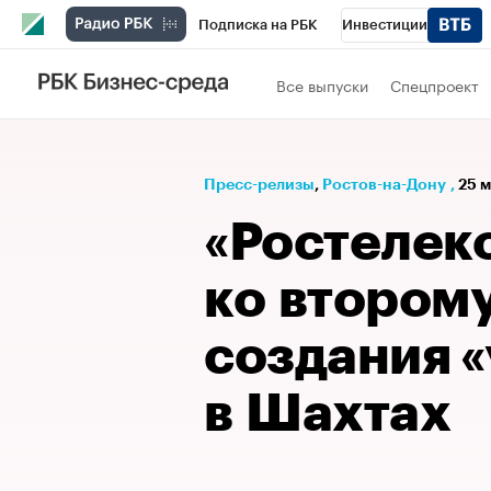
Подписка на РБК
Инвестиции
Телеканал
РБК Вино
Спорт
Школ
Все выпуски
Спецпроект
Визионеры
Национальные проекты
Исследования
Кредитные рейтинги
Пресс-релизы
⁠,
Ростов-на-Дону
,
25 м
Спецпроекты
Проверка контрагентов
«Ростелек
Рынок наличной валюты
ко второму
создания «
в Шахтах