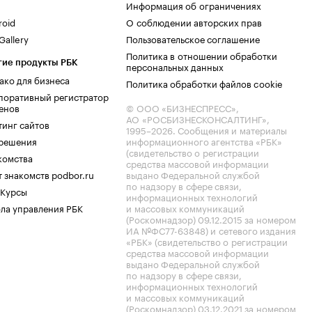
Информация об ограничениях
roid
О соблюдении авторских прав
allery
Пользовательское соглашение
Политика в отношении обработки
гие продукты РБК
персональных данных
ако для бизнеса
Политика обработки файлов cookie
поративный регистратор
енов
© ООО «БИЗНЕСПРЕСС»,
АО «РОСБИЗНЕСКОНСАЛТИНГ»,
тинг сайтов
1995–2026
. Сообщения и материалы
.решения
информационного агентства «РБК»
(свидетельство о регистрации
комства
средства массовой информации
 знакомств podbor.ru
выдано Федеральной службой
по надзору в сфере связи,
 Курсы
информационных технологий
ла управления РБК
и массовых коммуникаций
(Роскомнадзор) 09.12.2015 за номером
ИА №ФС77-63848) и сетевого издания
«РБК» (свидетельство о регистрации
средства массовой информации
выдано Федеральной службой
по надзору в сфере связи,
информационных технологий
и массовых коммуникаций
(Роскомнадзор) 03.12.2021 за номером