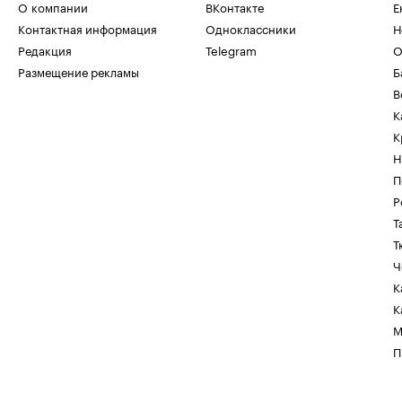
О компании
ВКонтакте
Е
Контактная информация
Одноклассники
Н
Редакция
Telegram
О
Размещение рекламы
Б
В
К
К
Н
П
Р
Т
Т
Ч
К
К
М
П