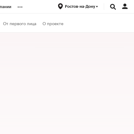
...
Ростов-на-Дону
пании
ренды
От первого лица
О проекте
луб
ансы