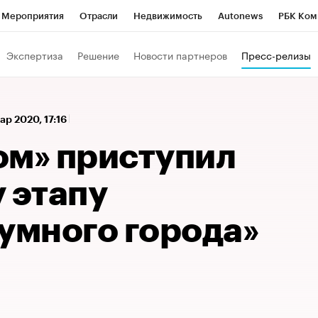
Мероприятия
Отрасли
Недвижимость
Autonews
РБК Ком
а управления РБК
РБК Образование
РБК Курсы
РБК Life
Т
Экспертиза
Решение
Новости партнеров
Пресс-релизы
Город
Стиль
Крипто
РБК Бизнес-среда
Дискуссионный к
Франшизы
Газета
Спецпроекты СПб
Конференции СПб
ар 2020, 17:16
Политика
Экономика
Бизнес
Технологии и медиа
Фин
ом» приступил
 этапу
умного города»