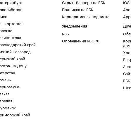
катеринбург
Скрыть баннеры на РБК
iOS
овосибирск
Подписка на РБК
And
мск
Корпоративная подписка
AppG
ашкортостан
Уведомления
Дру
ологда
RSS
Обл
алининград
Оповещения RBC.ru
Кор
раснодарский край
дом
ижний Новгород
Хос
ермский край
Рег
остов-на-Дону
Зна
атарстан
Сайт
юмень
РБК
ерноземье
Шко
авказ
арелия
урманск
риморский край