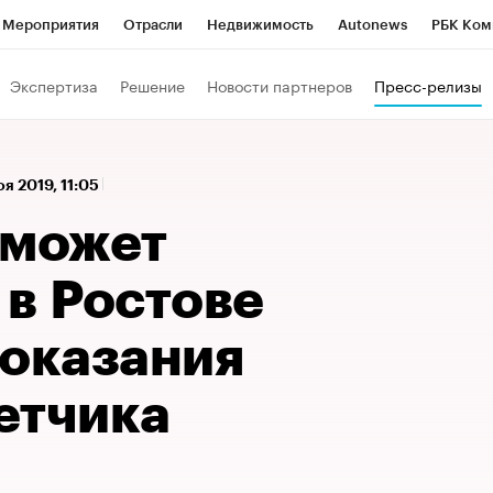
Мероприятия
Отрасли
Недвижимость
Autonews
РБК Ком
а управления РБК
РБК Образование
РБК Курсы
РБК Life
Т
Экспертиза
Решение
Новости партнеров
Пресс-релизы
Город
Стиль
Крипто
РБК Бизнес-среда
Дискуссионный к
Франшизы
Газета
Спецпроекты СПб
Конференции СПб
оя 2019, 11:05
Политика
Экономика
Бизнес
Технологии и медиа
Фин
оможет
 в Ростове
показания
етчика