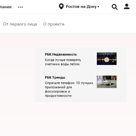
...
Ростов-на-Дону
пании
ренды
От первого лица
О проекте
луб
РБК Недвижимость
Когда лучше поверять
ансы
счетчики воды летом
РБК Тренды
Спрячьте телефон: 10 лучших
приложений для
фокусировки и
продуктивности