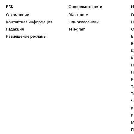
РБК
Социальные сети
Н
О компании
ВКонтакте
Е
Контактная информация
Одноклассники
Н
Редакция
Telegram
О
Размещение рекламы
Б
В
К
К
Н
П
Р
Т
Т
Ч
К
К
М
П