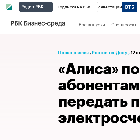
Подписка на РБК
Инвестиции
Телеканал
РБК Вино
Спорт
Школ
Все выпуски
Спецпроект
Визионеры
Национальные проекты
Исследования
Кредитные рейтинги
Пресс-релизы
⁠,
Ростов-на-Дону
,
12 н
Спецпроекты
Проверка контрагентов
«Алиса» п
Рынок наличной валюты
абонентам
передать 
электросч