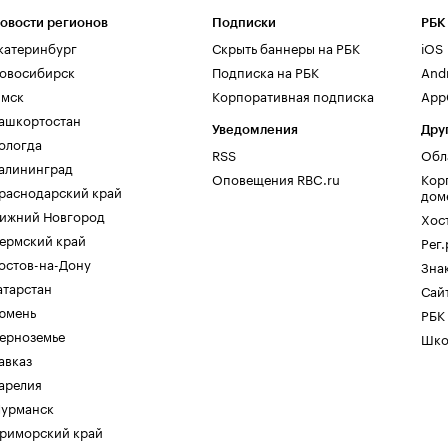
овости регионов
Подписки
РБК
катеринбург
Скрыть баннеры на РБК
iOS
овосибирск
Подписка на РБК
And
мск
Корпоративная подписка
AppG
ашкортостан
Уведомления
Дру
ологда
RSS
Обл
алининград
Оповещения RBC.ru
Кор
раснодарский край
дом
ижний Новгород
Хос
ермский край
Рег
остов-на-Дону
Зна
атарстан
Сайт
юмень
РБК
ерноземье
Шко
авказ
арелия
урманск
риморский край