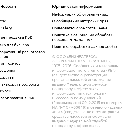
 Новости
Юридическая информация
Информация об ограничениях
roid
О соблюдении авторских прав
allery
Пользовательское соглашение
Политика в отношении обработки
гие продукты РБК
персональных данных
ако для бизнеса
Политика обработки файлов cookie
поративный регистратор
енов
© ООО «БИЗНЕСПРЕСС»,
АО «РОСБИЗНЕСКОНСАЛТИНГ»,
тинг сайтов
1995–2026
. Сообщения и материалы
.решения
информационного агентства «РБК»
(свидетельство о регистрации
комства
средства массовой информации
 знакомств podbor.ru
выдано Федеральной службой
по надзору в сфере связи,
 Курсы
информационных технологий
ла управления РБК
и массовых коммуникаций
(Роскомнадзор) 09.12.2015 за номером
ИА №ФС77-63848) и сетевого издания
«РБК» (свидетельство о регистрации
средства массовой информации
выдано Федеральной службой
по надзору в сфере связи,