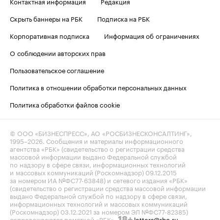
Контактная информация
Редакция
Скрыть баннеры на РБК
Подписка на РБК
Корпоративная подписка
Информация об ограничениях
О соблюдении авторских прав
Пользовательское соглашение
Политика в отношении обработки персональных данных
Политика обработки файлов cookie
© ООО «БИЗНЕСПРЕСС», АО «РОСБИЗНЕСКОНСАЛТИНГ»,
1995–2026
. Сообщения и материалы информационного
агентства «РБК» (свидетельство о регистрации средства
массовой информации выдано Федеральной службой
по надзору в сфере связи, информационных технологий
и массовых коммуникаций (Роскомнадзор) 09.12.2015
за номером ИА №ФС77-63848) и сетевого издания «РБК»
(свидетельство о регистрации средства массовой информации
выдано Федеральной службой по надзору в сфере связи,
информационных технологий и массовых коммуникаций
(Роскомнадзор) 03.12.2021 за номером ЭЛ №ФС77-82385)
сопровождаются пометкой «РБК».
letters@rbc.ru
18+