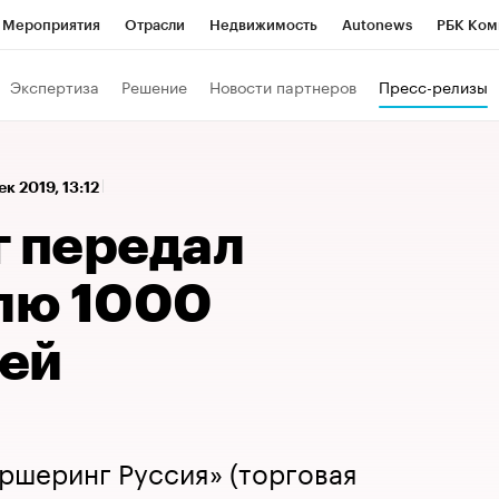
Мероприятия
Отрасли
Недвижимость
Autonews
РБК Ком
а управления РБК
РБК Образование
РБК Курсы
РБК Life
Т
Экспертиза
Решение
Новости партнеров
Пресс-релизы
Город
Стиль
Крипто
РБК Бизнес-среда
Дискуссионный к
Франшизы
Газета
Спецпроекты СПб
Конференции СПб
ек 2019, 13:12
Политика
Экономика
Бизнес
Технологии и медиа
Фин
г передал
лю 1000
ей
ршеринг Руссия» (торговая