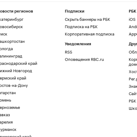
овости регионов
Подписки
РБК
катеринбург
Скрыть баннеры на РБК
iOS
овосибирск
Подписка на РБК
And
мск
Корпоративная подписка
AppG
ашкортостан
Уведомления
Дру
ологда
RSS
Обл
алининград
Оповещения RBC.ru
Кор
раснодарский край
дом
ижний Новгород
Хос
ермский край
Рег
остов-на-Дону
Зна
атарстан
Сайт
юмень
РБК
ерноземье
Шко
авказ
арелия
урманск
риморский край