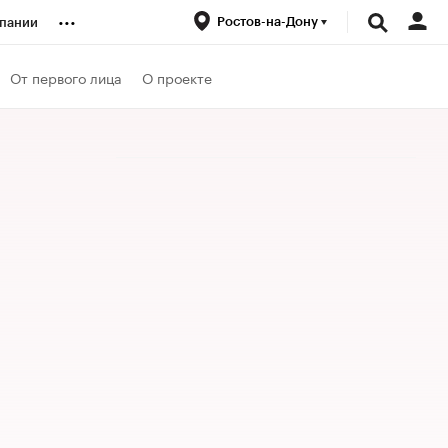
...
Ростов-на-Дону
пании
ренды
От первого лица
О проекте
луб
ансы