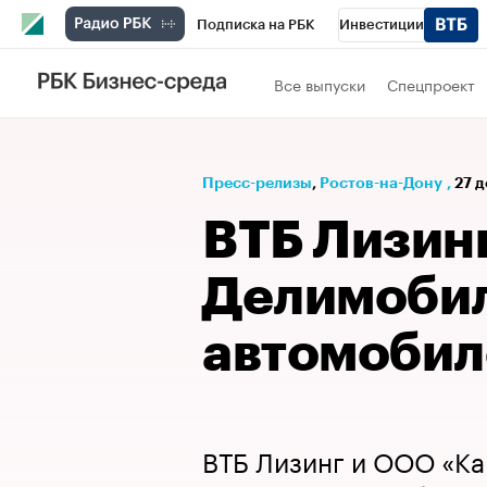
Подписка на РБК
Инвестиции
Телеканал
РБК Вино
Спорт
Школ
Все выпуски
Спецпроект
Визионеры
Национальные проекты
Исследования
Кредитные рейтинги
Пресс-релизы
⁠,
Ростов-на-Дону
,
27 д
Спецпроекты
Проверка контрагентов
ВТБ Лизин
Рынок наличной валюты
Делимоби
автомобил
ВТБ Лизинг и ООО «Ка