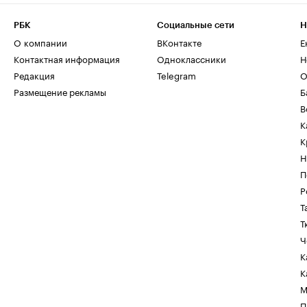
РБК
Социальные сети
Н
О компании
ВКонтакте
Е
Контактная информация
Одноклассники
Н
Редакция
Telegram
О
Размещение рекламы
Б
В
К
К
Н
П
Р
Т
Т
Ч
К
К
М
П