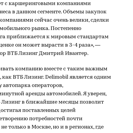
ает с каршеринговыми компаниями
неса в данном сегменте. Объемы закупок
омпаниями сейчас очень велики, сделки
мобильного рынка. Постепенно
га приближается к мировым стандартам
ценке он может вырасти в 3-4 раза», —
ор ВТБ Лизинг Дмитрий Ивантер.
ивать компанию вместе с таким важным
как ВТБ Лизинг. Delimobil является одним
у автопарка операторов,
инутной аренды автомобилей. Я уверен,
ТБ Лизинг в ближайшие месяцы позволит
 достигая поставленных целей
летворению потребностей почти
е только в Москве, но и в регионах, где