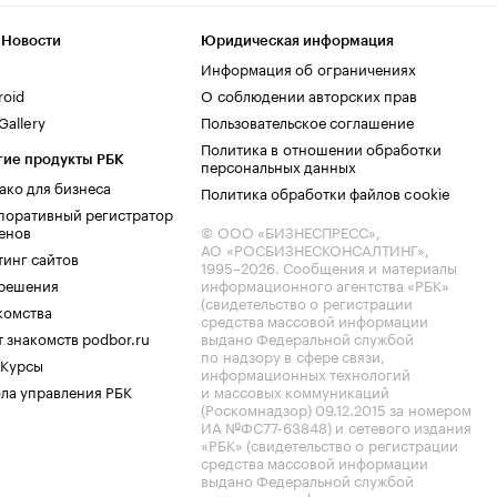
 Новости
Юридическая информация
Информация об ограничениях
roid
О соблюдении авторских прав
allery
Пользовательское соглашение
Политика в отношении обработки
гие продукты РБК
персональных данных
ако для бизнеса
Политика обработки файлов cookie
поративный регистратор
енов
© ООО «БИЗНЕСПРЕСС»,
АО «РОСБИЗНЕСКОНСАЛТИНГ»,
тинг сайтов
1995–2026
. Сообщения и материалы
.решения
информационного агентства «РБК»
(свидетельство о регистрации
комства
средства массовой информации
 знакомств podbor.ru
выдано Федеральной службой
по надзору в сфере связи,
 Курсы
информационных технологий
ла управления РБК
и массовых коммуникаций
(Роскомнадзор) 09.12.2015 за номером
ИА №ФС77-63848) и сетевого издания
«РБК» (свидетельство о регистрации
средства массовой информации
выдано Федеральной службой