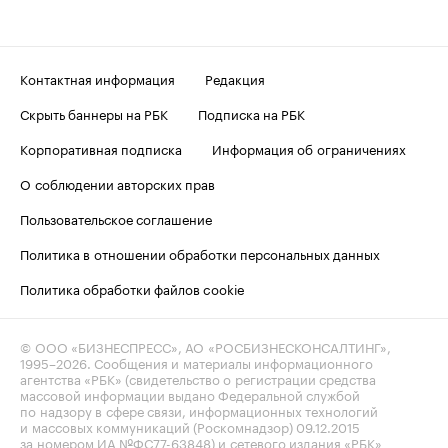
Контактная информация
Редакция
Скрыть баннеры на РБК
Подписка на РБК
Корпоративная подписка
Информация об ограничениях
О соблюдении авторских прав
Пользовательское соглашение
Политика в отношении обработки персональных данных
Политика обработки файлов cookie
© ООО «БИЗНЕСПРЕСС», АО «РОСБИЗНЕСКОНСАЛТИНГ»,
1995–2026
. Сообщения и материалы информационного
агентства «РБК» (свидетельство о регистрации средства
массовой информации выдано Федеральной службой
по надзору в сфере связи, информационных технологий
и массовых коммуникаций (Роскомнадзор) 09.12.2015
за номером ИА №ФС77-63848) и сетевого издания «РБК»