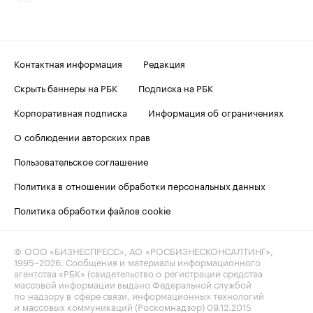
Контактная информация
Редакция
Скрыть баннеры на РБК
Подписка на РБК
Корпоративная подписка
Информация об ограничениях
О соблюдении авторских прав
Пользовательское соглашение
Политика в отношении обработки персональных данных
Политика обработки файлов cookie
© ООО «БИЗНЕСПРЕСС», АО «РОСБИЗНЕСКОНСАЛТИНГ»,
1995–2026
. Сообщения и материалы информационного
агентства «РБК» (свидетельство о регистрации средства
массовой информации выдано Федеральной службой
по надзору в сфере связи, информационных технологий
и массовых коммуникаций (Роскомнадзор) 09.12.2015