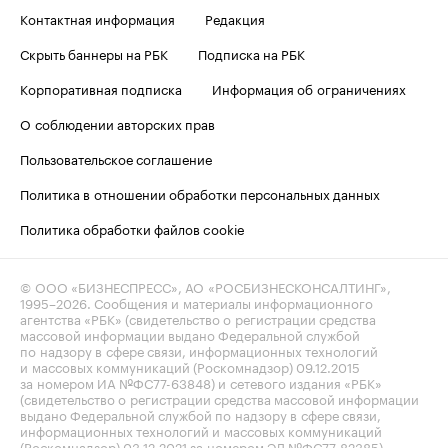
Контактная информация
Редакция
Скрыть баннеры на РБК
Подписка на РБК
Корпоративная подписка
Информация об ограничениях
О соблюдении авторских прав
Пользовательское соглашение
Политика в отношении обработки персональных данных
Политика обработки файлов cookie
© ООО «БИЗНЕСПРЕСС», АО «РОСБИЗНЕСКОНСАЛТИНГ»,
1995–2026
. Сообщения и материалы информационного
агентства «РБК» (свидетельство о регистрации средства
массовой информации выдано Федеральной службой
по надзору в сфере связи, информационных технологий
и массовых коммуникаций (Роскомнадзор) 09.12.2015
за номером ИА №ФС77-63848) и сетевого издания «РБК»
(свидетельство о регистрации средства массовой информации
выдано Федеральной службой по надзору в сфере связи,
информационных технологий и массовых коммуникаций
(Роскомнадзор) 03.12.2021 за номером ЭЛ №ФС77-82385)