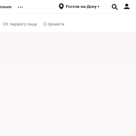
...
Ростов-на-Дону
пании
ренды
От первого лица
О проекте
луб
ансы