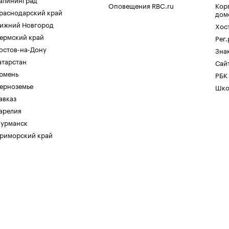
Оповещения RBC.ru
Кор
раснодарский край
дом
ижний Новгород
Хос
ермский край
Рег
остов-на-Дону
Зна
атарстан
Сайт
юмень
РБК
ерноземье
Шко
авказ
арелия
урманск
риморский край