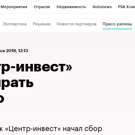
Мероприятия
Отрасли
Недвижимость
Autonews
РБК Ком
а управления РБК
РБК Образование
РБК Курсы
РБК Life
Т
Экспертиза
Решение
Новости партнеров
Пресс-релизы
Город
Стиль
Крипто
РБК Бизнес-среда
Дискуссионный к
Франшизы
Газета
Спецпроекты СПб
Конференции СПб
оя 2018, 12:13
Политика
Экономика
Бизнес
Технологии и медиа
Фин
тр-инвест»
ирать
ю
нк «Центр-инвест» начал сбор