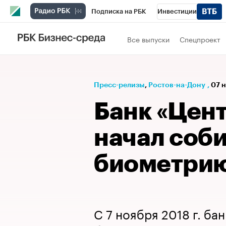
Подписка на РБК
Инвестиции
Телеканал
РБК Вино
Спорт
Школ
Все выпуски
Спецпроект
Визионеры
Национальные проекты
Исследования
Кредитные рейтинги
Пресс-релизы
⁠,
Ростов-на-Дону
,
07 н
Спецпроекты
Проверка контрагентов
Банк «Цен
Рынок наличной валюты
начал соб
биометри
С 7 ноября 2018 г. ба