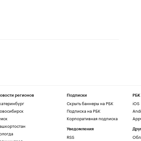
овости регионов
Подписки
РБК
катеринбург
Скрыть баннеры на РБК
iOS
овосибирск
Подписка на РБК
And
мск
Корпоративная подписка
AppG
ашкортостан
Уведомления
Дру
ологда
RSS
Обл
алининград