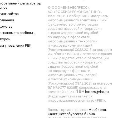
поративный регистратор
енов
© ООО «БИЗНЕСПРЕСС»,
АО «РОСБИЗНЕСКОНСАЛТИНГ»,
тинг сайтов
1995–2026
. Сообщения и материалы
.решения
информационного агентства «РБК»
(свидетельство о регистрации
комства
средства массовой информации
 знакомств podbor.ru
выдано Федеральной службой
по надзору в сфере связи,
 Курсы
информационных технологий
ла управления РБК
и массовых коммуникаций
(Роскомнадзор) 09.12.2015 за номером
ИА №ФС77-63848) и сетевого издания
«РБК» (свидетельство о регистрации
средства массовой информации
выдано Федеральной службой
по надзору в сфере связи,
информационных технологий
и массовых коммуникаций
(Роскомнадзор) 03.12.2021 за номером
ЭЛ №ФС77-82385) сопровождаются
пометкой «РБК».
letters@rbc.ru
18+
Владельцем сайта является
информационное агентство «РБК».
Данные предоставлены:
Мосбиржа
,
Санкт-Петербургская биржа
.
Индексы облигаций предоставлены