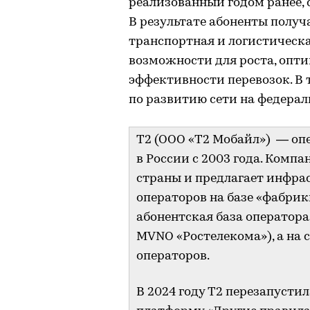
реализованный годом ранее, 
В результате абоненты получа
транспортная и логистическ
возможности для роста, опт
эффективности перевозок. В
по развитию сети на федерал
Т2 (ООО «Т2 Мобайл») — оп
в России с 2003 года. Компа
страны и предлагает инфра
операторов на базе «фабрик
абонентская база оператора
MVNO «Ростелекома»), а на 
операторов.
В 2024 году T2 перезапуст