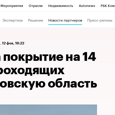
Мероприятия
Отрасли
Недвижимость
Autonews
РБК Ком
а управления РБК
РБК Образование
РБК Курсы
РБК Life
Т
Экспертиза
Решение
Новости партнеров
Пресс-релизы
Город
Стиль
Крипто
РБК Бизнес-среда
Дискуссионный к
Франшизы
Газета
Спецпроекты СПб
Конференции СПб
,
12 фев, 18:22
Политика
Экономика
Бизнес
Технологии и медиа
Фин
 покрытие на 14
проходящих
товскую область