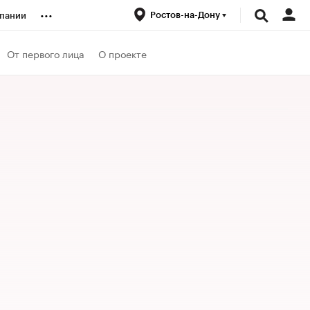
...
Ростов-на-Дону
пании
ренды
От первого лица
О проекте
луб
ансы