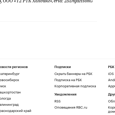
u
, ООО «T2 РТК Холдинг», erid: 2SDnjdHsonG
овости регионов
Подписки
РБК
катеринбург
Скрыть баннеры на РБК
iOS
овосибирск
Подписка на РБК
And
мск
Корпоративная подписка
AppG
ашкортостан
Уведомления
Дру
ологда
RSS
Обл
алининград
Оповещения RBC.ru
Кор
раснодарский край
дом