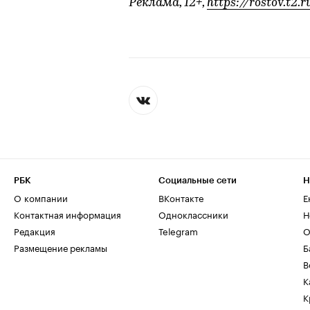
Реклама, 12+,
https://rostov.t2.r
РБК
Социальные сети
Н
О компании
ВКонтакте
Е
Контактная информация
Одноклассники
Н
Редакция
Telegram
О
Размещение рекламы
Б
В
К
К