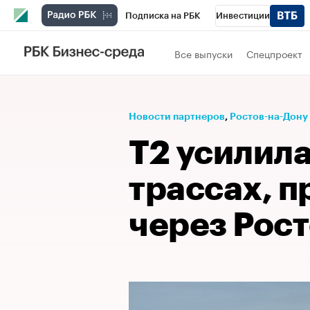
Подписка на РБК
Инвестиции
Телеканал
РБК Вино
Спорт
Школ
Все выпуски
Спецпроект
Визионеры
Национальные проекты
Исследования
Кредитные рейтинги
Новости партнеров
⁠,
Ростов-на-Дону
Спецпроекты
Проверка контрагентов
T2 усилила
Рынок наличной валюты
трассах, 
через Рос