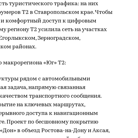
ть туристического трафика: на них
оумеров T2 в Ставропольском крае. Чтобы
ь и комфортный доступ к цифровым
му региону T2 усилила сеть на участках
 Егорлыкском, Зерноградском,
ком районах.
р макрорегиона «Юг» T2:
руктуры рядом с автомобильными
ая задача, напрямую связанная
качеством транспортного сообщения.
рытие на ключевых маршрутах,
рерывного доступа к навигационным
ге. Проект по бесшовному покрытию
«Дон» в объезд Ростова-на-Дону и Аксая,