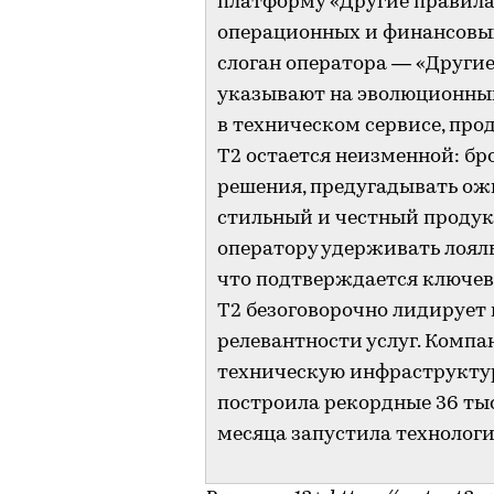
платформу «Другие правила»
операционных и финансовы
слоган оператора — «Другие
указывают на эволюционный 
в техническом сервисе, про
T2 остается неизменной: бр
решения, предугадывать ож
стильный и честный продук
оператору удерживать лояль
что подтверждается ключе
T2 безоговорочно лидирует в
релевантности услуг. Комп
техническую инфраструктуру
построила рекордные 36 тыс
месяца запустила технологи