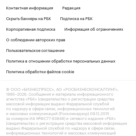
Контактная информация
Редакция
Скрыть баннеры на РБК
Подписка на РБК
Корпоративная подписка
Информация об ограничениях
О соблюдении авторских прав
Пользовательское соглашение
Политика в отношении обработки персональных данных
Политика обработки файлов cookie
© ООО «БИЗНЕСПРЕСС», АО «РОСБИЗНЕСКОНСАЛТИНГ»,
1995–2026
. Сообщения и материалы информационного
агентства «РБК» (свидетельство о регистрации средства
массовой информации выдано Федеральной службой
по надзору в сфере связи, информационных технологий
и массовых коммуникаций (Роскомнадзор) 09.12.2015
за номером ИА №ФС77-63848) и сетевого издания «РБК»
(свидетельство о регистрации средства массовой информации
выдано Федеральной службой по надзору в сфере связи,
информационных технологий и массовых коммуникаций