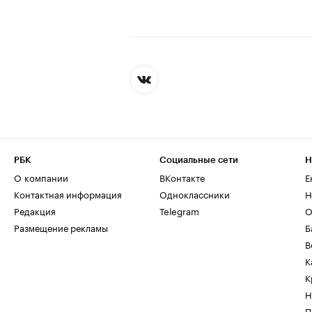
РБК
Социальные сети
Н
О компании
ВКонтакте
Е
Контактная информация
Одноклассники
Н
Редакция
Telegram
О
Размещение рекламы
Б
В
К
К
Н
П