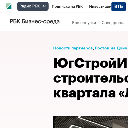
Подписка на РБК
Инвестиции
Телеканал
РБК Вино
Спорт
Школ
Все выпуски
Спецпроект
Визионеры
Национальные проекты
Исследования
Кредитные рейтинги
Новости партнеров
⁠,
Ростов-на-Дону
Спецпроекты
Проверка контрагентов
ЮгСтройИн
Рынок наличной валюты
строительс
квартала 