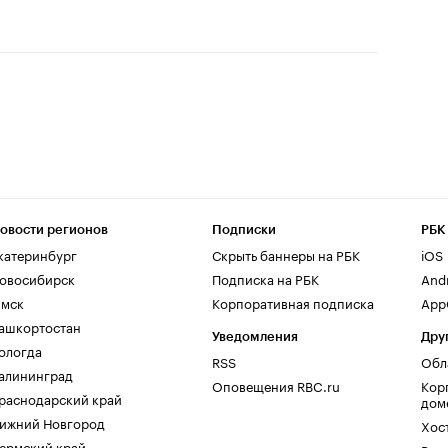
овости регионов
Подписки
РБК
катеринбург
Скрыть баннеры на РБК
iOS
овосибирск
Подписка на РБК
And
мск
Корпоративная подписка
AppG
ашкортостан
Уведомления
Дру
ологда
RSS
Обл
алининград
Оповещения RBC.ru
Кор
раснодарский край
дом
ижний Новгород
Хос
ермский край