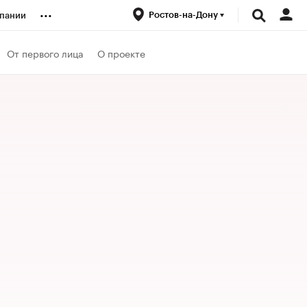
...
Ростов-на-Дону
пании
ренды
От первого лица
О проекте
луб
ансы