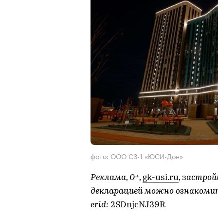
фото: ООО СЗ-1 «ЮСИ-Дон»
Реклама, 0+,
gk-usi.ru
, з
астро
декларацией можно ознакоми
erid:
2SDnjcNJ39R