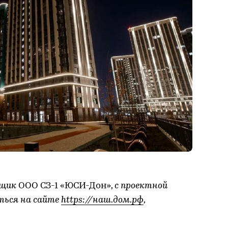
йщик
ООО СЗ-1 «ЮСИ-Дон»
, с проектной
ться на сайте
https://наш.дом.рф
,