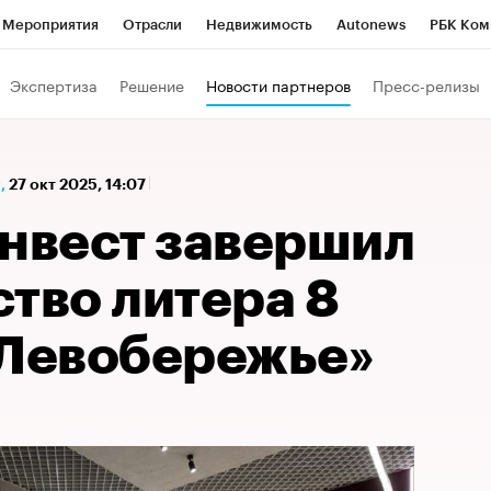
Мероприятия
Отрасли
Недвижимость
Autonews
РБК Ком
а управления РБК
РБК Образование
РБК Курсы
РБК Life
Т
Экспертиза
Решение
Новости партнеров
Пресс-релизы
Город
Стиль
Крипто
РБК Бизнес-среда
Дискуссионный к
Франшизы
Газета
Спецпроекты СПб
Конференции СПб
,
27 окт 2025, 14:07
Политика
Экономика
Бизнес
Технологии и медиа
Фин
вест завершил
тво литера 8
«Левобережье»