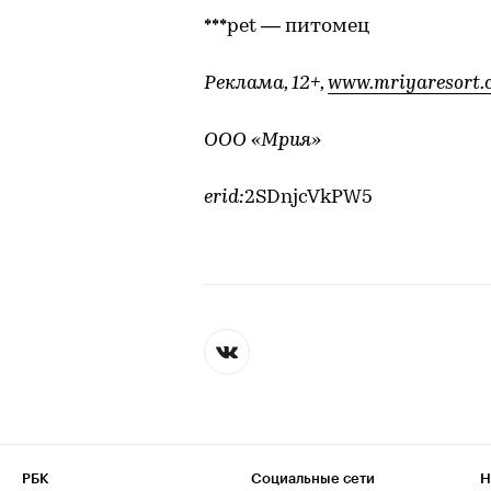
***pet — питомец
Реклама, 12+,
www.mriyaresort.
ООО «Мрия»
erid:
2SDnjcVkPW5
РБК
Социальные сети
Н