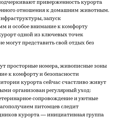
подчеркивают приверженность курорта
енного отношения к домашним животным.
инфраструктуры, запуск
м и особое внимание к комфорту
курорт одной из ключевых точек
е могут представить свой отдых без
дут просторные номера, живописные зоны
ние к комфорту и безопасности
ритории курорта сейчас счастливо живут
рыми организован регулярный уход:
ветеринарное сопровождение и уютные
лагополучием питомцев следит
дников курорта — инициативная группа