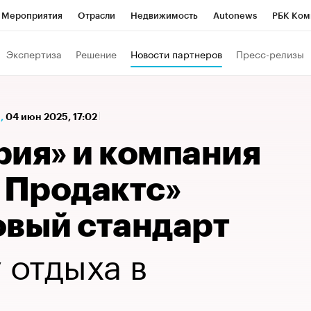
Мероприятия
Отрасли
Недвижимость
Autonews
РБК Ком
а управления РБК
РБК Образование
РБК Курсы
РБК Life
Т
Экспертиза
Решение
Новости партнеров
Пресс-релизы
Город
Стиль
Крипто
РБК Бизнес-среда
Дискуссионный к
Франшизы
Газета
Спецпроекты СПб
Конференции СПб
,
04 июн 2025, 17:02
Политика
Экономика
Бизнес
Технологии и медиа
Фин
рия» и компания
 Продактс»
овый стандарт
y отдыха в