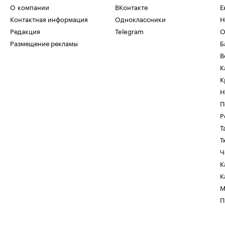
О компании
ВКонтакте
Е
Контактная информация
Одноклассники
Н
Редакция
Telegram
О
Размещение рекламы
Б
В
К
К
Н
П
Р
Т
Т
Ч
К
К
М
П