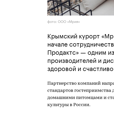
фото: ООО «Мрия»
Крымский курорт «Мри
начале сотрудничеств
Продактс» — одним и
производителей и ди
здоровой и счастлив
Партнерство компаний напра
стандартов гостеприимства 
домашними питомцами и стал
культуры в России.