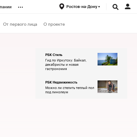
...
Ростов-на-Дону
пании
ренды
От первого лица
О проекте
луб
РБК Стиль
Гид по Иркутску: Байкал,
ансы
декабристы и новая
гастрономия
РБК Недвижимость
Можно ли стелить теплый пол
под линолеум