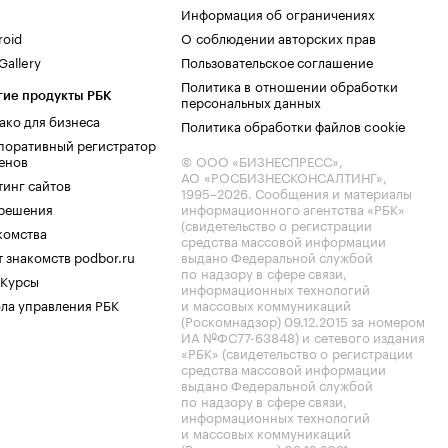
Информация об ограничениях
roid
О соблюдении авторских прав
allery
Пользовательское соглашение
Политика в отношении обработки
гие продукты РБК
персональных данных
ако для бизнеса
Политика обработки файлов cookie
поративный регистратор
енов
© ООО «БИЗНЕСПРЕСС»,
АО «РОСБИЗНЕСКОНСАЛТИНГ»,
тинг сайтов
1995–2026
. Сообщения и материалы
.решения
информационного агентства «РБК»
(свидетельство о регистрации
комства
средства массовой информации
 знакомств podbor.ru
выдано Федеральной службой
по надзору в сфере связи,
 Курсы
информационных технологий
ла управления РБК
и массовых коммуникаций
(Роскомнадзор) 09.12.2015 за номером
ИА №ФС77-63848) и сетевого издания
«РБК» (свидетельство о регистрации
средства массовой информации
выдано Федеральной службой
по надзору в сфере связи,
информационных технологий
и массовых коммуникаций