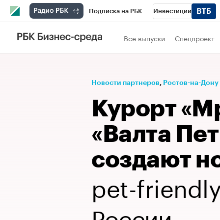
Подписка на РБК
Инвестиции
Телеканал
РБК Вино
Спорт
Школ
Все выпуски
Спецпроект
Визионеры
Национальные проекты
Исследования
Кредитные рейтинги
Новости партнеров
⁠,
Ростов-на-Дону
Спецпроекты
Проверка контрагентов
Курорт «М
Рынок наличной валюты
«Валта Пет
создают н
pet-friendl
России