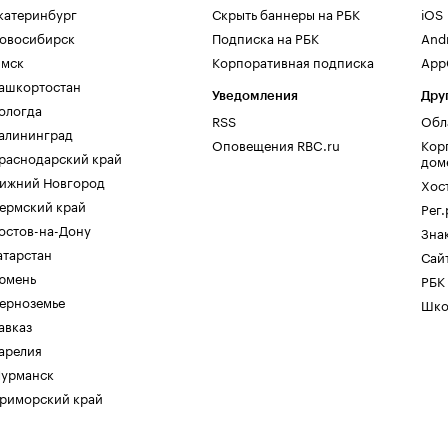
катеринбург
Скрыть баннеры на РБК
iOS
овосибирск
Подписка на РБК
And
мск
Корпоративная подписка
AppG
ашкортостан
Уведомления
Дру
ологда
RSS
Обл
алининград
Оповещения RBC.ru
Кор
раснодарский край
дом
ижний Новгород
Хос
ермский край
Рег
остов-на-Дону
Зна
атарстан
Сайт
юмень
РБК
ерноземье
Шко
авказ
арелия
урманск
риморский край