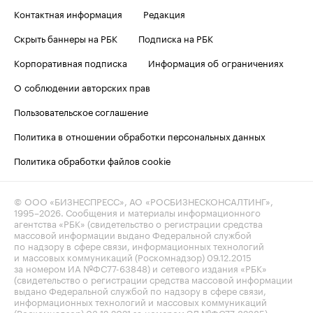
Контактная информация
Редакция
Скрыть баннеры на РБК
Подписка на РБК
Корпоративная подписка
Информация об ограничениях
О соблюдении авторских прав
Пользовательское соглашение
Политика в отношении обработки персональных данных
Политика обработки файлов cookie
© ООО «БИЗНЕСПРЕСС», АО «РОСБИЗНЕСКОНСАЛТИНГ»,
1995–2026
. Сообщения и материалы информационного
агентства «РБК» (свидетельство о регистрации средства
массовой информации выдано Федеральной службой
по надзору в сфере связи, информационных технологий
и массовых коммуникаций (Роскомнадзор) 09.12.2015
за номером ИА №ФС77-63848) и сетевого издания «РБК»
(свидетельство о регистрации средства массовой информации
выдано Федеральной службой по надзору в сфере связи,
информационных технологий и массовых коммуникаций
(Роскомнадзор) 03.12.2021 за номером ЭЛ №ФС77-82385)