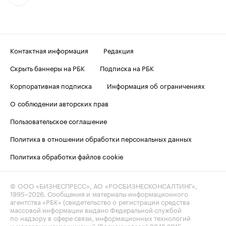
Контактная информация
Редакция
Скрыть баннеры на РБК
Подписка на РБК
Корпоративная подписка
Информация об ограничениях
О соблюдении авторских прав
Пользовательское соглашение
Политика в отношении обработки персональных данных
Политика обработки файлов cookie
© ООО «БИЗНЕСПРЕСС», АО «РОСБИЗНЕСКОНСАЛТИНГ»,
1995–2026
. Сообщения и материалы информационного
агентства «РБК» (свидетельство о регистрации средства
массовой информации выдано Федеральной службой
по надзору в сфере связи, информационных технологий
и массовых коммуникаций (Роскомнадзор) 09.12.2015