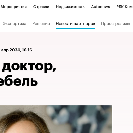
Мероприятия
Отрасли
Недвижимость
Autonews
РБК Ком
а управления РБК
РБК Образование
РБК Курсы
РБК Life
Т
Экспертиза
Решение
Новости партнеров
Пресс-релизы
Город
Стиль
Крипто
РБК Бизнес-среда
Дискуссионный к
Франшизы
Газета
Спецпроекты СПб
Конференции СПб
 апр 2024, 16:16
Политика
Экономика
Бизнес
Технологии и медиа
Фин
 доктор,
ебель