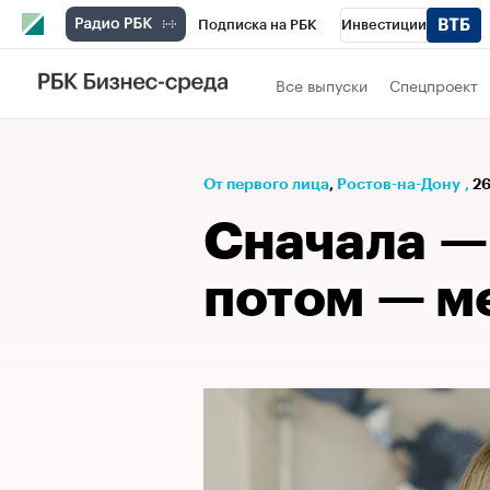
Подписка на РБК
Инвестиции
Телеканал
РБК Вино
Спорт
Школ
Все выпуски
Спецпроект
Визионеры
Национальные проекты
Исследования
Кредитные рейтинги
От первого лица
⁠,
Ростов-на-Дону
,
26
Спецпроекты
Проверка контрагентов
Сначала —
Рынок наличной валюты
потом — м