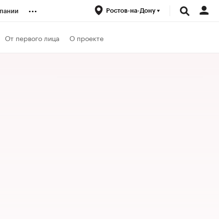
...
Ростов-на-Дону
пании
ренды
От первого лица
О проекте
луб
ансы