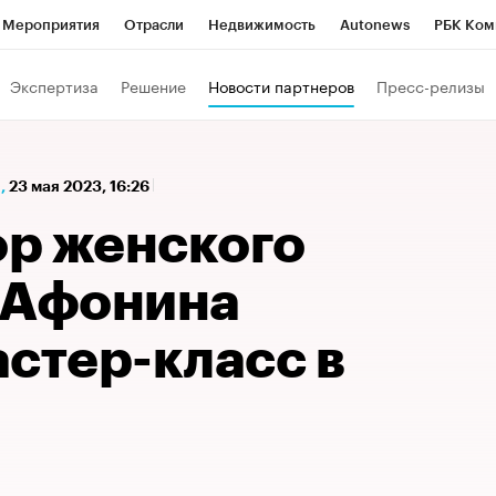
Мероприятия
Отрасли
Недвижимость
Autonews
РБК Ком
а управления РБК
РБК Образование
РБК Курсы
РБК Life
Т
Экспертиза
Решение
Новости партнеров
Пресс-релизы
Город
Стиль
Крипто
РБК Бизнес-среда
Дискуссионный к
Франшизы
Газета
Спецпроекты СПб
Конференции СПб
,
23 мая 2023, 16:26
Политика
Экономика
Бизнес
Технологии и медиа
Фин
р женского
 Афонина
стер-класс в