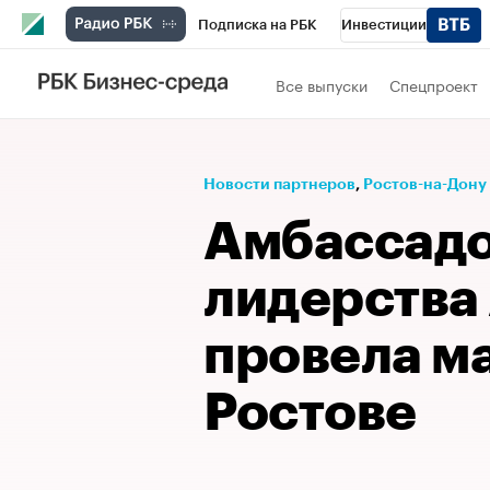
Подписка на РБК
Инвестиции
Телеканал
РБК Вино
Спорт
Школ
Все выпуски
Спецпроект
Визионеры
Национальные проекты
Исследования
Кредитные рейтинги
Новости партнеров
⁠,
Ростов-на-Дону
Спецпроекты
Проверка контрагентов
Амбассадо
Рынок наличной валюты
лидерства
провела ма
Ростове