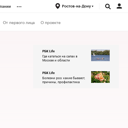
...
Ростов-на-Дону
пании
ренды
От первого лица
О проекте
луб
РБК Life
Где кататься на сапах в
ансы
Москве и области
РБК Life
Болезни роз: какие бывают,
причины, профилактика