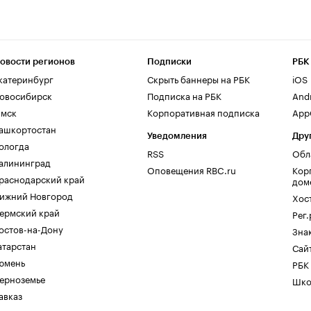
овости регионов
Подписки
РБК
катеринбург
Скрыть баннеры на РБК
iOS
овосибирск
Подписка на РБК
And
мск
Корпоративная подписка
AppG
ашкортостан
Уведомления
Дру
ологда
RSS
Обл
алининград
Оповещения RBC.ru
Кор
раснодарский край
дом
ижний Новгород
Хос
ермский край
Рег
остов-на-Дону
Зна
атарстан
Сайт
юмень
РБК
ерноземье
Шко
авказ