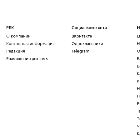
РБК
Социальные сети
Н
О компании
ВКонтакте
Е
Контактная информация
Одноклассники
Н
Редакция
Telegram
О
Размещение рекламы
Б
В
К
К
Н
П
Р
Т
Т
Ч
К