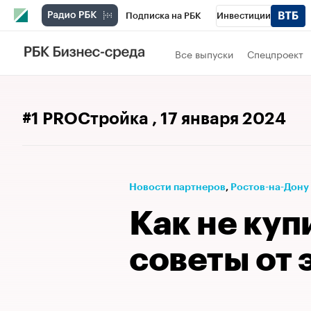
Подписка на РБК
Инвестиции
Телеканал
РБК Вино
Спорт
Школ
Все выпуски
Спецпроект
Визионеры
Национальные проекты
Исследования
Кредитные рейтинги
#1 PROСтройка
, 17 января 2024
Спецпроекты
Проверка контрагентов
Рынок наличной валюты
Новости партнеров
⁠,
Ростов-на-Дону
Как не куп
советы от 