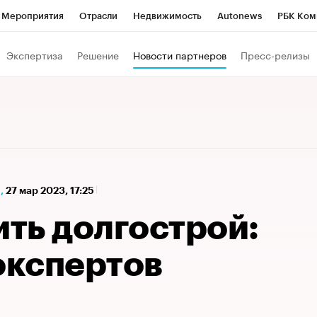
Мероприятия
Отрасли
Недвижимость
Autonews
РБК Ком
а управления РБК
РБК Образование
РБК Курсы
РБК Life
Т
Экспертиза
Решение
Новости партнеров
Пресс-релизы
Город
Стиль
Крипто
РБК Бизнес-среда
Дискуссионный к
Франшизы
Газета
Спецпроекты СПб
Конференции СПб
Политика
Экономика
Бизнес
Технологии и медиа
Фин
,
27 мар 2023, 17:25
ить долгострой:
экспертов