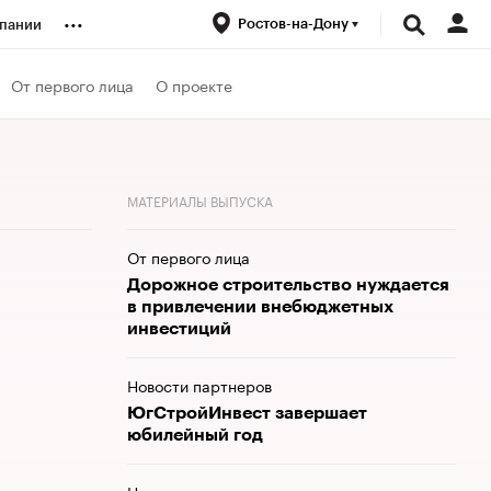
...
Ростов-на-Дону
пании
ренды
От первого лица
О проекте
луб
МАТЕРИАЛЫ ВЫПУСКА
ансы
От первого лица
Дорожное строительство нуждается
в привлечении внебюджетных
инвестиций
Новости партнеров
ЮгСтройИнвест завершает
юбилейный год