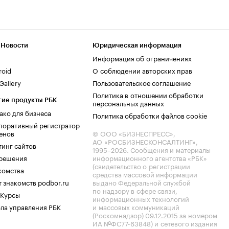
 Новости
Юридическая информация
Информация об ограничениях
roid
О соблюдении авторских прав
allery
Пользовательское соглашение
Политика в отношении обработки
гие продукты РБК
персональных данных
ако для бизнеса
Политика обработки файлов cookie
поративный регистратор
енов
© ООО «БИЗНЕСПРЕСС»,
АО «РОСБИЗНЕСКОНСАЛТИНГ»,
тинг сайтов
1995–2026
. Сообщения и материалы
.решения
информационного агентства «РБК»
(свидетельство о регистрации
комства
средства массовой информации
 знакомств podbor.ru
выдано Федеральной службой
по надзору в сфере связи,
 Курсы
информационных технологий
ла управления РБК
и массовых коммуникаций
(Роскомнадзор) 09.12.2015 за номером
ИА №ФС77-63848) и сетевого издания