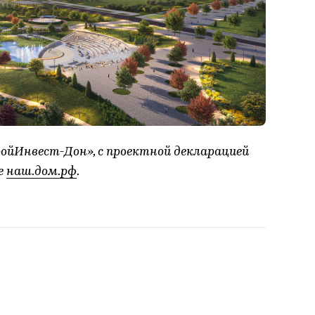
йИнвест-Дон», с проектной декларацией
е
наш.дом.рф
.