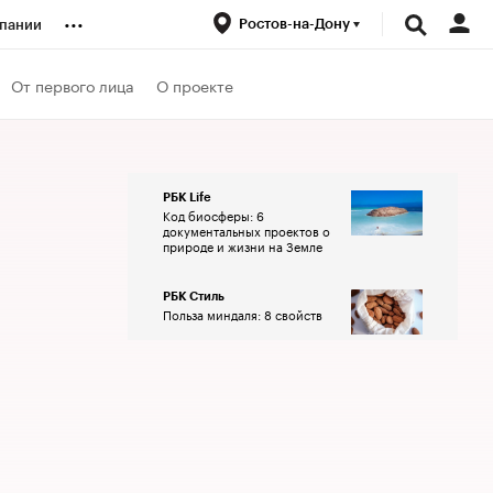
...
Ростов-на-Дону
пании
ренды
От первого лица
О проекте
луб
РБК Life
Код биосферы: 6
ансы
документальных проектов о
природе и жизни на Земле
РБК Стиль
Польза миндаля: 8 свойств