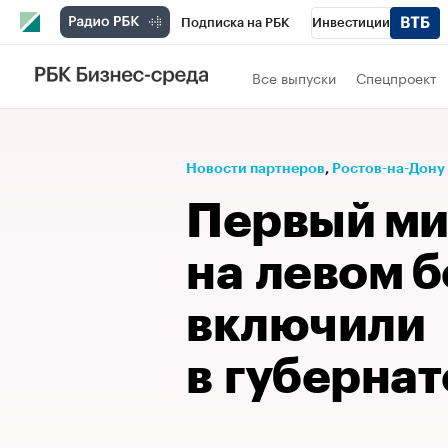
Подписка на РБК
Инвестиции
Телеканал
РБК Вино
Спорт
Школ
Все выпуски
Спецпроект
Визионеры
Национальные проекты
Исследования
Кредитные рейтинги
Новости партнеров
⁠,
Ростов-на-Дону
Спецпроекты
Проверка контрагентов
Первый м
Рынок наличной валюты
на левом б
включили
в губерна