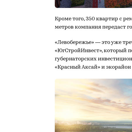
Кроме того, 350 квартир с ре
метров компания передаст г
«Левобережье» — это уже тр
«ЮгСтройИнвест», который п
губернаторских инвестицион
«Красный Аксай» и экорайон 