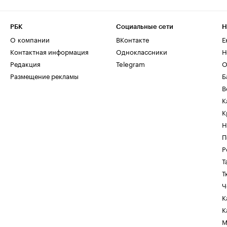
РБК
Социальные сети
Н
О компании
ВКонтакте
Е
Контактная информация
Одноклассники
Н
Редакция
Telegram
О
Размещение рекламы
Б
В
К
К
Н
П
Р
Т
Т
Ч
К
К
М