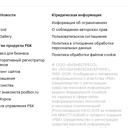
 Новости
Юридическая информация
Информация об ограничениях
roid
О соблюдении авторских прав
allery
Пользовательское соглашение
Политика в отношении обработки
гие продукты РБК
персональных данных
ако для бизнеса
Политика обработки файлов cookie
поративный регистратор
енов
© ООО «БИЗНЕСПРЕСС»,
АО «РОСБИЗНЕСКОНСАЛТИНГ»,
тинг сайтов
1995–2026
. Сообщения и материалы
.решения
информационного агентства «РБК»
(свидетельство о регистрации
комства
средства массовой информации
 знакомств podbor.ru
выдано Федеральной службой
по надзору в сфере связи,
 Курсы
информационных технологий
ла управления РБК
и массовых коммуникаций
(Роскомнадзор) 09.12.2015 за номером
ИА №ФС77-63848) и сетевого издания
«РБК» (свидетельство о регистрации
средства массовой информации