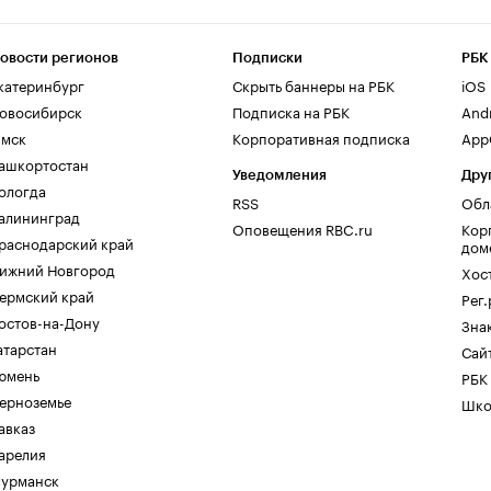
овости регионов
Подписки
РБК
катеринбург
Скрыть баннеры на РБК
iOS
овосибирск
Подписка на РБК
And
мск
Корпоративная подписка
AppG
ашкортостан
Уведомления
Дру
ологда
RSS
Обл
алининград
Оповещения RBC.ru
Кор
раснодарский край
дом
ижний Новгород
Хос
ермский край
Рег
остов-на-Дону
Зна
атарстан
Сайт
юмень
РБК
ерноземье
Шко
авказ
арелия
урманск