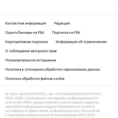
Контактная информация
Редакция
Скрыть баннеры на РБК
Подписка на РБК
Корпоративная подписка
Информация об ограничениях
О соблюдении авторских прав
Пользовательское соглашение
Политика в отношении обработки персональных данных
Политика обработки файлов cookie
© ООО «БИЗНЕСПРЕСС», АО «РОСБИЗНЕСКОНСАЛТИНГ»,
1995–2026
. Сообщения и материалы информационного
агентства «РБК» (свидетельство о регистрации средства
массовой информации выдано Федеральной службой
по надзору в сфере связи, информационных технологий
и массовых коммуникаций (Роскомнадзор) 09.12.2015