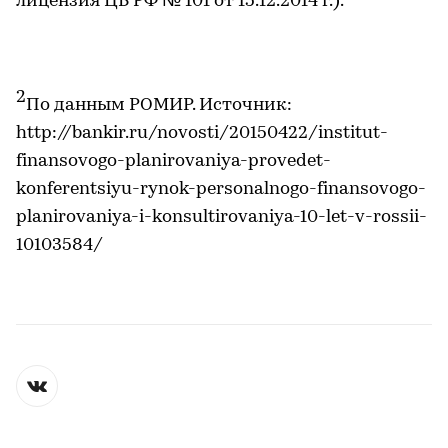
лицензия ЦБ РФ № 101 от 15.12.2014 г.).
2
По данным РОМИР. Источник:
http://bankir.ru/novosti/20150422/institut-
finansovogo-planirovaniya-provedet-
konferentsiyu-rynok-personalnogo-finansovogo-
planirovaniya-i-konsultirovaniya-10-let-v-rossii-
10103584/