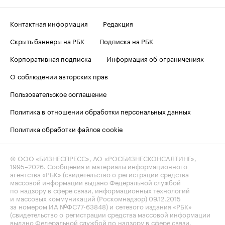
Контактная информация
Редакция
Скрыть баннеры на РБК
Подписка на РБК
Корпоративная подписка
Информация об ограничениях
О соблюдении авторских прав
Пользовательское соглашение
Политика в отношении обработки персональных данных
Политика обработки файлов cookie
© ООО «БИЗНЕСПРЕСС», АО «РОСБИЗНЕСКОНСАЛТИНГ»,
1995–2026
. Сообщения и материалы информационного
агентства «РБК» (свидетельство о регистрации средства
массовой информации выдано Федеральной службой
по надзору в сфере связи, информационных технологий
и массовых коммуникаций (Роскомнадзор) 09.12.2015
за номером ИА №ФС77-63848) и сетевого издания «РБК»
(свидетельство о регистрации средства массовой информации
выдано Федеральной службой по надзору в сфере связи,