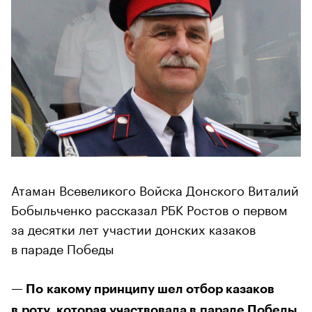
Атаман Всевеликого Войска Донского Виталий
Бобыльченко рассказал РБК Ростов о первом
за десятки лет участии донских казаков
в параде Победы
— По какому принципу шел отбор казаков
в роту, которая участвовала в параде Победы