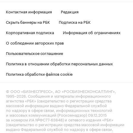
Контактная информация
Редакция
Скрыть баннеры на РБК
Подписка на РБК
Корпоративная подписка
Информация об ограничениях
О соблюдении авторских прав
Пользовательское соглашение
Политика в отношении обработки персональных данных
Политика обработки файлов cookie
© ООО «БИЗНЕСПРЕСС», АО «РОСБИЗНЕСКОНСАЛТИНГ»,
1995–2026
. Сообщения и материалы информационного
агентства «РБК» (свидетельство о регистрации средства
массовой информации выдано Федеральной службой
по надзору в сфере связи, информационных технологий
и массовых коммуникаций (Роскомнадзор) 09.12.2015
за номером ИА №ФС77-63848) и сетевого издания «РБК»
(свидетельство о регистрации средства массовой информации
выдано Федеральной службой по надзору в сфере связи,